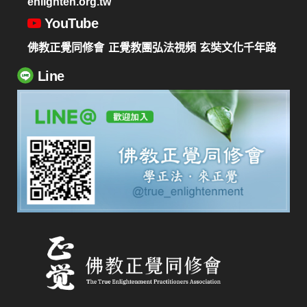
enlighten.org.tw
YouTube
佛教正覺同修會
正覺教團弘法視頻
玄奘文化千年路
Line