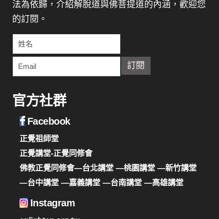
法為依歸，介紹解脫道與佛菩提道的內涵，歡迎您
的訂閱。
官方社群
Facebook
正覺祖師堂
正覺講堂-正覺同修會
佛教正覺同修會—台北講堂
—桃園講堂
—新竹講堂
—台中講堂
—嘉義講堂
—台南講堂
—高雄講堂
Instagram