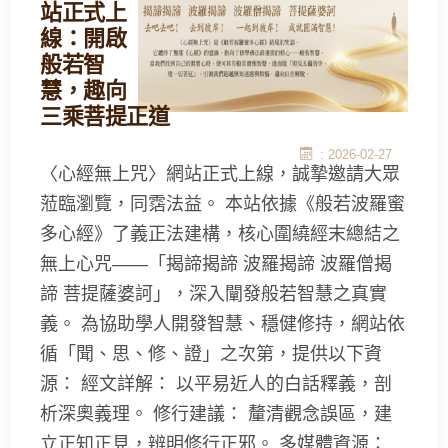
站正式上
線：開啟
般若智
慧，趣向
三乘菩提正道
: 2026-02-27
〈心經無上咒〉網站正式上線，誠摯邀請大眾
蒞臨瀏覽，同霑法益。 本站依據《般若波羅蜜
多心經》了義正法建構，核心圍繞經末總結之
無上心咒——「揭諦揭諦 波羅揭諦 波羅僧揭
諦 菩提薩婆訶」，深入闡發般若智慧之真實
義。 為協助學人開發智慧、穩健修持，網站依
循「聞、思、修、證」之次第，提供以下資
源： 經文詳解： 以平易近人的白話釋義，剖
析深奧義理。 修行建議： 釐清觀念誤區，建
立正知正見，辨明修行正邪。 多媒體資源：