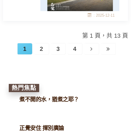
: 2025-12-11
第 1 頁，共 13 頁
1
2
3
4
熱門焦點
煮不開的水，猶煮之耶？
正覺安住 揮別廣論