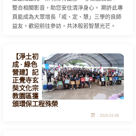
整合相關影音，助您安住清淨身心。 期許此專
頁能成為大眾增長「戒、定、慧」三學的良師
益友。歡迎前往參訪，共沐般若智慧光芒。
【淨土初
成 · 綠色
營建】記
正覺寺玄
奘文化宗
教園區獲
頒環保工程殊榮
: 2026-01-06