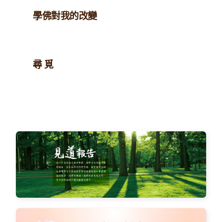
學佛對我的改變
尋 覓