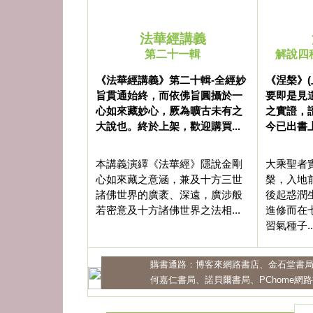
法華經講義
第二十一輯
解說四
《法華經講義》第二十輯-全經妙
《涅槃》
旨貫通始終，而依佛旨圓攝於一
要即是見
心如來藏妙心，厥為曠古未有之
之實證，
大說也。終於上架，歡迎購買...
今已出書上
本講義演繹《法華經》隱說金剛
大乘聖者
心如來藏之意涵，兼及十方三世
槃，入地
諸佛世界的廣袤、深遠，廣涉般
後起惑潤
若密意及十方諸佛世界之法相...
進修而在
習氣種子..
購書通路：
博客來網路書店
、
金石堂書
何嘉仁書局
、
諾貝爾書局
、
PChome網