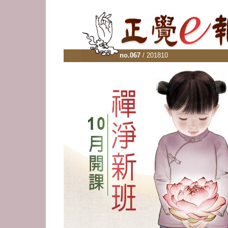
no.067
/ 201810