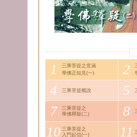
1
2
三乘菩提之意涵
學佛正知見(一)
4
5
三乘菩提概說
7
8
三乘菩提之
學佛釋疑(二)
10
11
三乘菩提之
入門起信(一)