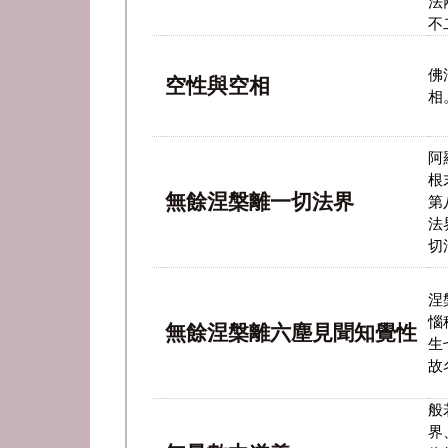
法
不
佛
空性與空相
相
阿
根
無餘涅槃離一切法界
第
法
切
涅
惱
無餘涅槃離六塵見聞知覺性
生
故
般
界