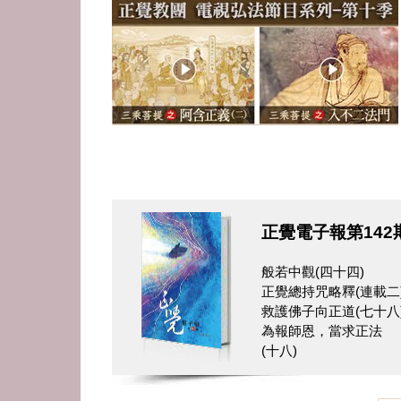
正覺電子報第142
般若中觀(四十四)
正覺總持咒略釋(連載二
救護佛子向正道(七十八
為報師恩，當求正法
(十八)