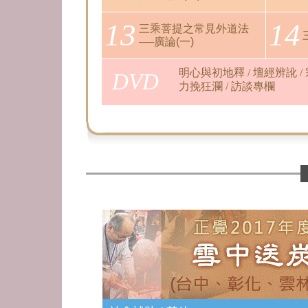
13
14
三乘菩提之常見外道法
──廣論(一)
明心與初地釋
/
壇經辨訛
/
DVD
力挽狂瀾
/
訪談專欄