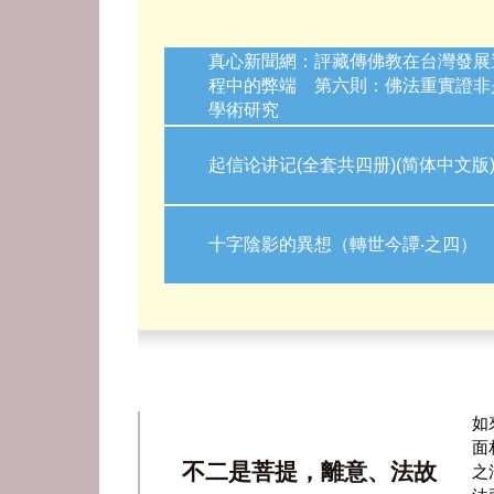
真心新聞網：評藏傳佛教在台灣發展
程中的弊端 第六則：佛法重實證非
學術研究
起信论讲记(全套共四册)(简体中文版
十字陰影的異想（轉世今譚‧之四）
如
面
不二是菩提，離意、法故
之