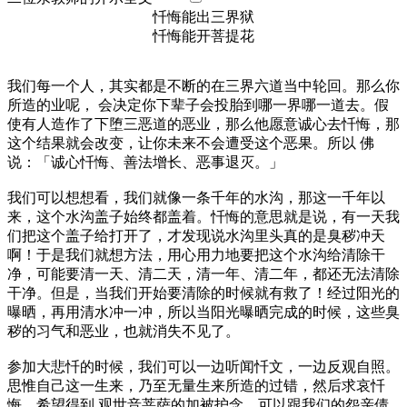
忏悔能出三界狱
忏悔能开菩提花
我们每一个人，其实都是不断的在三界六道当中轮回。那么你
所造的业呢， 会决定你下辈子会投胎到哪一界哪一道去。假
使有人造作了下堕三恶道的恶业，那么他愿意诚心去忏悔，那
这个结果就会改变，让你未来不会遭受这个恶果。所以 佛
说：「诚心忏悔、善法增长、恶事退灭。」
我们可以想想看，我们就像一条千年的水沟，那这一千年以
来，这个水沟盖子始终都盖着。忏悔的意思就是说，有一天我
们把这个盖子给打开了，才发现说水沟里头真的是臭秽冲天
啊！于是我们就想方法，用心用力地要把这个水沟给清除干
净，可能要清一天、清二天，清一年、清二年，都还无法清除
干净。但是，当我们开始要清除的时候就有救了！经过阳光的
曝晒，再用清水冲一冲，所以当阳光曝晒完成的时候，这些臭
秽的习气和恶业，也就消失不见了。
参加大悲忏的时候，我们可以一边听闻忏文，一边反观自照。
思惟自己这一生来，乃至无量生来所造的过错，然后求哀忏
悔。希望得到 观世音菩萨的加被护念，可以跟我们的怨亲债