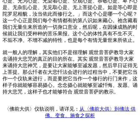
心是、无为心是、无染着心是、空观心是、恭敬心是、卑下心
是、无杂乱心是、无见取心是、无上菩提心是。如是等心即是
陀罗尼相貌，汝当依此而修行之。」而这个心是哪一个心呢？
这一个心正是我们每个有情都有的第八识如来藏心。祂含藏着
我们无量生来所造的一切身口意业，然后呢，在因缘成熟的时
候就让我们受种种的苦乐果报。这个心的体性具有不生不灭、
不垢不净、不增不减的特性，也是每个有情无量世来所依止。
就一般人的理解，其实他们不是很理解 观世音菩萨教导大家
去诵持大悲咒的真正的目的所在。其实 观世音菩萨教导大家
来诵持大悲神咒，是要让大家能够至诚发愿，然后早日证得无
上菩提。那么忏者在大悲忏法会进行的过程当中，不要把它当
作一个仪轨来进行，而是要把它当作一个修行的行门来作，这
样子你就能够容易摄心。念念摄心就能够至诚忏悔、发愿、诵
持大悲咒，这样子也才能够符合 观世音菩萨的教示。
〈佛前大供〉仪轨说明，请详见：
从〈佛前大供〉到佛法 供
佛、变食、施食之探析