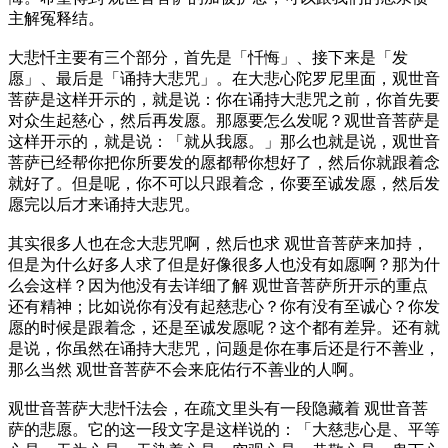
主解冤释结。
大悲忏主要有三个部分，首先是「忏悔」、接下来是「发
愿」、最后是「诵持大悲咒」。在大悲心陀罗尼里面，观世音
菩萨是这样开示的，就是说：你在诵持大悲咒之前，你首先要
对众生起慈心，然后再发愿。那愿要怎么发呢？观世音菩萨是
这样开示的，就是说：「就从我愿。」那么也就是说，观世音
菩萨已经帮你把你所要发的愿都帮你想好了，然后你就跟着念
就好了。但是呢，你不可以只跟着念，你要至诚发愿，然后发
愿完以后才来诵持大悲咒。
其实很多人也在念大悲咒啊，然后也求 观世音菩萨来加持，
但是为什么好多人求了但是好像很多人也没有如愿啊？那为什
么会这样？因为他没有去详细了解 观世音菩萨所开示的重点
还有精神；比如说你有没有起慈悲心？你有没有至诚心？你发
愿的时候是跟着念，还是至诚发愿呢？这个都有差异。还有就
是说，你虽然在诵持大悲咒，问题是你在事后还是行不善业，
那么当然 观世音菩萨不会来庇佑行不善业的人啊。
观世音菩萨大悲忏法会，在疏文里头有一段隐藏着 观世音菩
萨的悲愿。它的这一段文字是这样说的：「大慈悲心是、平等