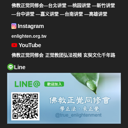
佛教正觉同修会—台北讲堂
—桃园讲堂
—新竹讲堂
—台中讲堂
—嘉义讲堂
—台南讲堂
—高雄讲堂
Instagram
enlighten.org.tw
YouTube
佛教正觉同修会
正觉教团弘法视频
玄奘文化千年路
Line