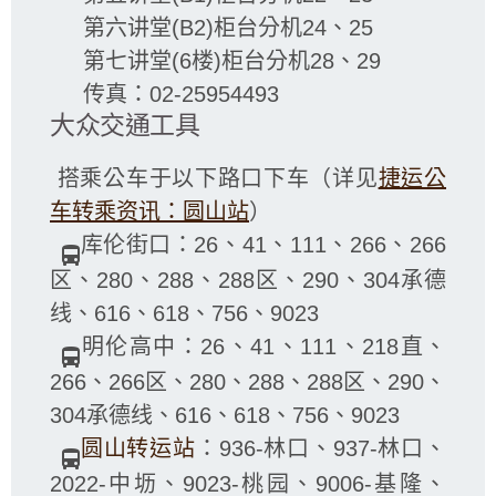
第六讲堂(B2)柜台分机24、25
第七讲堂(6楼)柜台分机28、29
传真：02-25954493
大众交通工具
搭乘公车于以下路口下车（详见
捷运公
车转乘资讯：圆山站
）
库伦街口：26、41、111、266、266
directions_bus
区、280、288、288区、290、304承德
线、616、618、756、9023
明伦高中：26、41、111、218直、
directions_bus
266、266区、280、288、288区、290、
304承德线、616、618、756、9023
圆山转运站
：936-林口、937-林口、
directions_bus
2022-中坜、9023-桃园、9006-基隆、