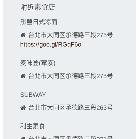
附近素食店
彤蘴日式凉面
台北市大同区承德路三段275号
https://goo.gl/RGqF6o
麦味登(荤素)
台北市大同区承德路三段275号
SUBWAY
台北市大同区承德路三段263号
利生素食