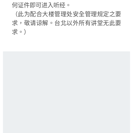
何证件即可进入听经。
（此为配合大楼管理处安全管理规定之要
求，敬请谅解。台北以外所有讲堂无此要
求。）