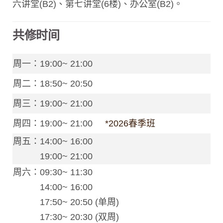
六讲堂(B2)、第七讲堂(6楼)、办公室(B2)。
共修时间
周一：19:00~ 21:00
周二：18:50~ 20:50
周三：19:00~ 21:00
周四：19:00~ 21:00
*2026春季班
周五：14:00~ 16:00
19:00~ 21:00
周六：09:30~ 11:30
14:00~ 16:00
17:50~ 20:50 (单周)
17:30~ 20:30 (双周)