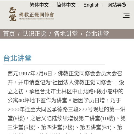
繁体中文
简体中文
English
网站导览
首页
认识正觉
各地讲堂
台北讲堂
台北讲堂
西元1997年7月6日，佛教正觉同修会会员大会召
开，并申请登记为“社团法人佛教正觉同修会”﹔设
立之初，承租台北市士林区中山北路6段小巷中的
公寓40坪地下室作为讲堂。后因学员日增，乃于
2000年迁至大同区承德路三段277号现址的第一讲
堂(9楼)，之后又陆陆续续增设第二讲堂(10楼)、第
三讲堂(5楼)、第四讲堂(2楼)、第五讲堂(B1)、第