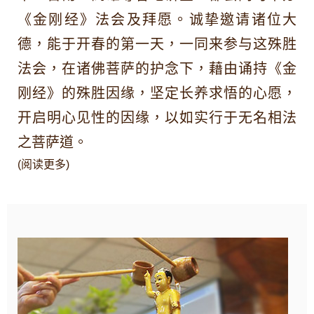
《金刚经》法会及拜愿。诚挚邀请诸位大
德，能于开春的第一天，一同来参与这殊胜
法会，在诸佛菩萨的护念下，藉由诵持《金
刚经》的殊胜因缘，坚定长养求悟的心愿，
开启明心见性的因缘，以如实行于无名相法
之菩萨道。
(阅读更多)