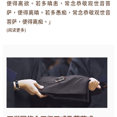
便得离欲。若多瞋恚，常念恭敬观世音菩
萨，便得离瞋。若多愚痴，常念恭敬观世音
菩萨，便得离痴。」
(阅读更多)