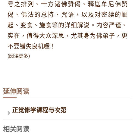
号之排列、十方诸佛赞偈、释迦牟尼佛赞
偈、佛法的总持、咒语，以及对密续的崛
起、变食、施食等的详细解说。内容严谨、
实在，值得大众深思，尤其身为佛弟子，更
不要错失良机喔！
(阅读更多)
延伸阅读
正觉修学课程与次第
keyboard_arrow_right
相关阅读