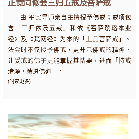
正觉同修会三归五戒及菩萨戒
由 平实导师亲自主持授予佛戒；戒项包
含「三归依及五戒」和依《菩萨璎珞本业
经》及《梵网经》为本的「上品菩萨戒」。
法会时不仅授予佛戒，更开示佛戒的精神，
让受戒的佛子更能掌握其精要，进而「持戒
清净，精进佛道」。
(阅读更多)