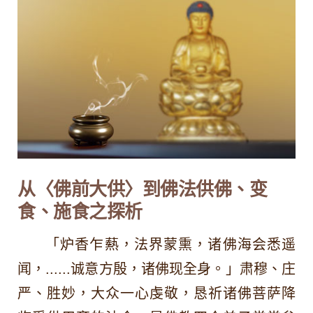
从〈佛前大供〉到佛法供佛、变
食、施食之探析
「炉香乍爇，法界蒙熏，诸佛海会悉遥
闻，......诚意方殷，诸佛现全身。」肃穆、庄
严、胜妙，大众一心虔敬，恳祈诸佛菩萨降