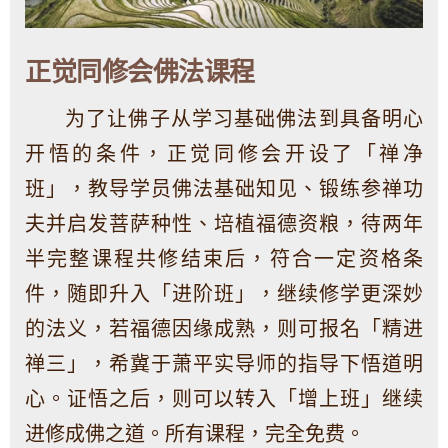
正觉同修会佛法课程
为了让佛子从学习基础佛法到具备明心
开悟的条件，正觉同修会开设了「禅净
班」，教导学员佛法基础知见、锻练参禅功
夫并启发菩萨种性、培植福德资粮，待两年
半完整课程共修结束后，符合一定资格条
件，随即升入「进阶班」，继续修学更深妙
的法义，若福德因缘成熟，则可报名「精进
禅三」，希冀于萧平实导师的指导下悟道明
心。证悟之后，则可以转入「增上班」继续
进修成佛之道。所有课程，完全免费。