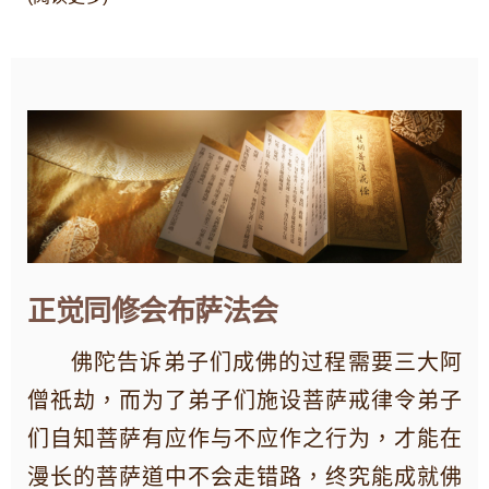
正觉同修会布萨法会
佛陀告诉弟子们成佛的过程需要三大阿
僧祇劫，而为了弟子们施设菩萨戒律令弟子
们自知菩萨有应作与不应作之行为，才能在
漫长的菩萨道中不会走错路，终究能成就佛