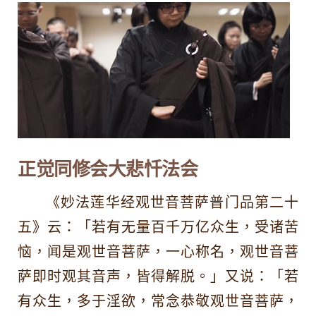
正觉同修会大悲忏法会
《妙法莲华经观世音菩萨普门品第二十
五》云：「若有无量百千万亿众生，受诸苦
恼，闻是观世音菩萨，一心称名，观世音菩
萨即时观其音声，皆得解脱。」又说：「若
有众生，多于淫欲，常念恭敬观世音菩萨，