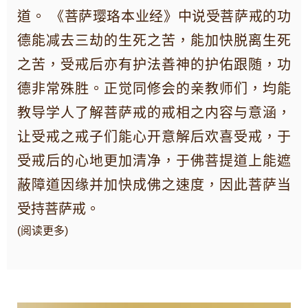
道。 《菩萨璎珞本业经》中说受菩萨戒的功
德能减去三劫的生死之苦，能加快脱离生死
之苦，受戒后亦有护法善神的护佑跟随，功
德非常殊胜。正觉同修会的亲教师们，均能
教导学人了解菩萨戒的戒相之内容与意涵，
让受戒之戒子们能心开意解后欢喜受戒，于
受戒后的心地更加清净，于佛菩提道上能遮
蔽障道因缘并加快成佛之速度，因此菩萨当
受持菩萨戒。
(阅读更多)