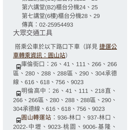
第六講堂(B2)櫃台分機24、25
第七講堂(6樓)櫃台分機28、29
傳真：02-25954493
大眾交通工具
搭乘公車於以下路口下車（詳見
捷運公
車轉乘資訊：圓山站
）
庫倫街口：26、41、111、266、266
directions_bus
區、280、288、288區、290、304承德
線、616、618、756、9023
明倫高中：26、41、111、218直、
directions_bus
266、266區、280、288、288區、290、
304承德線、616、618、756、9023
圓山轉運站
：936-林口、937-林口、
directions_bus
2022-中壢、9023-桃園、9006-基隆、