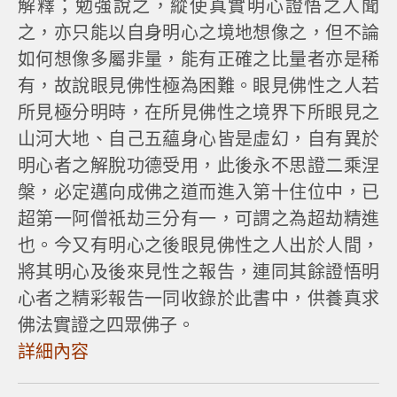
解釋；勉強說之，縱使真實明心證悟之人聞
之，亦只能以自身明心之境地想像之，但不論
如何想像多屬非量，能有正確之比量者亦是稀
有，故說眼見佛性極為困難。眼見佛性之人若
所見極分明時，在所見佛性之境界下所眼見之
山河大地、自己五蘊身心皆是虛幻，自有異於
明心者之解脫功德受用，此後永不思證二乘涅
槃，必定邁向成佛之道而進入第十住位中，已
超第一阿僧祇劫三分有一，可謂之為超劫精進
也。今又有明心之後眼見佛性之人出於人間，
將其明心及後來見性之報告，連同其餘證悟明
心者之精彩報告一同收錄於此書中，供養真求
佛法實證之四眾佛子。
詳細內容