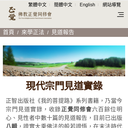
繁體中文
簡體中文
English
網站導覽
首頁
來學正法
見道報告
現代宗門見道實錄
正智出版社《我的菩提路》系列書籍，乃當今
宗門見道實錄，收錄
正覺同修會
六百餘位明
心、見性者中數十篇的見道報告，目前已出版
八輯
，證實大乘佛法的般若證悟，在末法時代