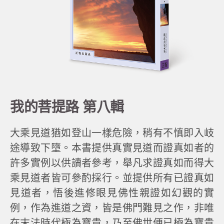
我的菩提路 第八輯
大乘見道猶如登山一樣危險，稍有不慎即入岐
途導致下墮。本書提供真實見道而證真如者的
許多實例以供讀者參考，舉凡求證真如而得大
乘見道者皆可參酌採行。並提供所有已證真如
見道者，悟後進修眼見佛性親證如幻觀的實
例，作為進道之資，皆是佛門難見之作，非唯
在末法時代極為寶貴，乃至佛世便已極為寶貴