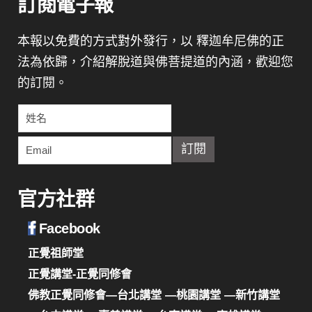
訂閱電子報
本報以免費的方式對外發行，以 釋迦牟尼佛的正
法為依歸，介紹解脫道與佛菩提道的內涵，歡迎您
的訂閱。
官方社群
Facebook
正覺祖師堂
正覺講堂-正覺同修會
佛教正覺同修會—台北講堂
—桃園講堂
—新竹講堂