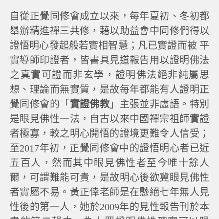
自從正覺同修會成立以來，每年夏初、冬初都
舉辦精進禪三共修，藉以助益會中同修們得以
證悟明心發起般若實相智慧；凡已實證而被 平
實導師印證者，皆書具見道報告用以證明佛法
之真實可證而非玄學，證明佛法絕非純屬思
想、理論而無實質，是故每年都能有人證明正
覺同修會的「
實證佛教
」主張並非虛語。特別
是眼見佛性一法，自古以來中國禪宗祖師實證
者極寡，較之明心開悟的證境更難令人信受；
至2017年初，正覺同修會中的證悟明心者已近
五百人，然而其中眼見佛性者至今唯十餘人
爾，可謂難能可貴，是故明心後欲冀眼見佛性
者實屬不易。黃正倖老師是在懸絕七年無人見
性後的第一人，她於2009年的見性報告刊於本