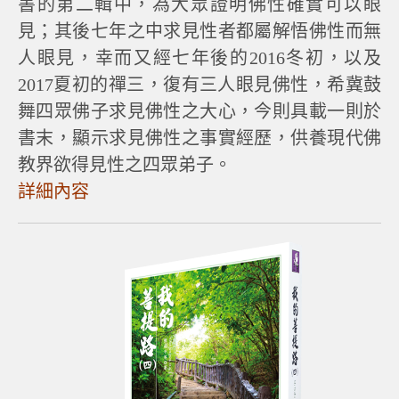
書的第二輯中，為大眾證明佛性確實可以眼
見；其後七年之中求見性者都屬解悟佛性而無
人眼見，幸而又經七年後的2016冬初，以及
2017夏初的禪三，復有三人眼見佛性，希冀鼓
舞四眾佛子求見佛性之大心，今則具載一則於
書末，顯示求見佛性之事實經歷，供養現代佛
教界欲得見性之四眾弟子。
詳細內容