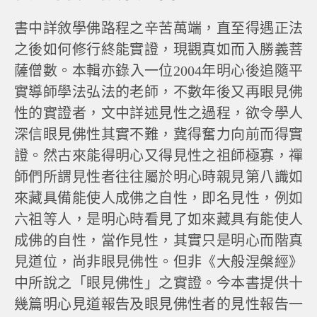
書中詳敘學佛路程之辛苦萬端，直至得遇正法
之後如何修行終能實證，現觀真如而入勝義菩
薩僧數。本輯亦錄入一位2004年明心後追隨平
實導師學法弘法的老師，不數年後又再眼見佛
性的實證者，文中詳述見性之過程，欲令學人
深信眼見佛性其實不難，冀得奮力向前而得實
證。然古來能得明心又得見性之祖師極寡，禪
師們所謂見性者往往屬於明心時親見第八識如
來藏具備能使人成佛之自性，即名見性，例如
六祖等人，是明心時看見了如來藏具有能使人
成佛的自性，當作見性，其實只是明心而階真
見道位，尚非眼見佛性。但非《大般涅槃經》
中所說之「眼見佛性」之實證。今本書提供十
幾篇明心見道報告及眼見佛性者的見性報告一