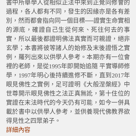
書中所舉學人從相似正法中來到正覺同修會的
過程，各人都有不同，發生的因緣亦是各有差
別，然而都會指向同一個目標──證實生命實相
的源底，確證自己生從何來、死往何去的事
實，所以最後都證明佛法真實而可親證，絕非
玄學；本書將彼等諸人的始修及末後證悟之實
例，羅列出來以供學人參考。本期亦有一位會
裡的老師，是從1995年即開始追隨 平實導師修
學，1997年明心後持續進修不斷，直到2017年
眼見佛性之實例，足可證明《大般涅槃經》中
世尊開示眼見佛性之法正真無訛，第十住位的
實證在末法時代的今天仍有可能，如今一併具
載於書中以供學人參考，並供養現代佛教界欲
得見性之四眾弟子。
詳細內容