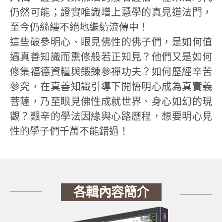
仍然可能；證實唯識增上慧學的真見道法門，
至今仍絲縷不絕地繼續流傳中！
這些破參明心、眼見佛性的佛子們，是如何值
遇真善知識而熏修般若正知見？他們又是如何
修集福德資糧與鍛鍊參禪功夫？如何歷經辛苦
參究，在真善知識引導下開悟明心成為真實義
菩薩，乃至眼見佛性成就世界、身心如幻的現
觀？艱辛的學法因緣與心路歷程，想要明心見
性的學子們千萬不能錯過！
各輯內容簡介