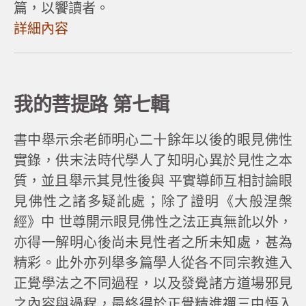
篇，以饗讀者。
詳細內容
我的菩提路 第七輯
書中舉示余老師明心二十餘年以後的眼見佛性
實錄，供末法時代學人了知明心異於見性之本
質，並且舉示其見性後與 平實導師互相討論眼
見佛性之諸多疑訛處；除了證明《大般涅槃
經》中 世尊開示眼見佛性之法正真無訛以外，
亦得一解明心後尚未見性者之所未知處，甚為
精彩。此外亦列舉多篇學人從各不同宗教進入
正覺學法之不同過程，以及發覺諸方道場邪見
之內容與過程，最終得於正覺精進禪三中悟入