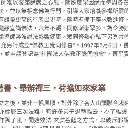
導師唯以客座講席之心態，隨應度眾因緣而每周各
法，並以無相念佛為行門，引導大家培養參禪所需
有證量更高的行者出現時，隨時準備下座求教進修
隨緣宣講佛法，六年不輟，同修漸漸眾多，為令勝
慮導師奔波說法影響健康，眾同修熱心私下另覓共
允另行成立“佛教正覺同修會”。1997年7月6日
，並申請登記為“社團法人佛教正覺同修會”，蕭平
著書、舉辦禪三，荷擔如來家業
立之後，並非一帆風順，對外除了各大山頭聯合起
亦經歷三次法難，有許多弟子退轉離去。為了維護
作獅子吼，開始效法 玄奘菩薩之方式，以破斥邪