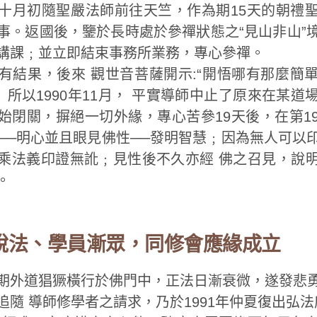
十月初隨聖嚴法師前往天竺，作為期15天的朝禮
事。返國後，鑒於長時處於參禪狀態之“見山非山”
講課﹔並立即結束事務所業務，專心參禪。
有結果，後來 觀世音菩薩開示:“開悟哪有那麼簡
 所以1990年11月， 平實導師中止了原來在某
始閉關，摒絕一切外緣，專心苦參19天後，在第1
──明心並且眼見佛性──發明智慧﹔因為無人可以
乘法義印證無訛﹔見性後不久亦經 佛之召見，說
。
說法、學員漸眾，同修會應緣成立
期外道猖獗橫行於佛門中，正法日漸衰微，遂發悲
追隨 導師修學者之請求，乃於1991年仲夏復出弘