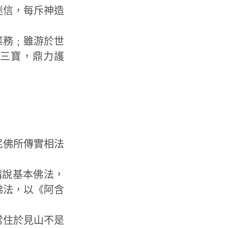
迷信，每斥神造
業務﹔雖游於世
依三寶，鼎力護
尼佛所傳實相法
。
講說基本佛法，
佛法，以《阿含
常住於見山不是