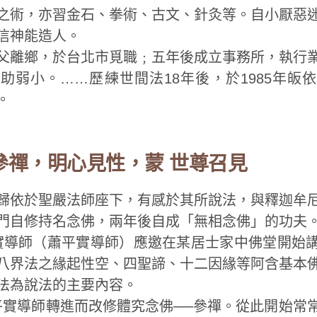
之術，亦習金石、拳術、古文、針灸等。自小厭惡
信神能造人。
父離鄉，於台北市覓職﹔五年後成立事務所，執行
助弱小。……歷練世間法18年後，於1985年皈
。
參禪，明心見性，蒙 世尊召見
歸依於聖嚴法師座下，有感於其所說法，與釋迦牟
門自修持名念佛，兩年後自成「無相念佛」的功夫
 平實導師（蕭平實導師）應邀在某居士家中佛堂開始
八界法之緣起性空、四聖諦、十二因緣等阿含基本
法為說法的主要內容。
， 平實導師轉進而改修體究念佛──參禪。從此開始常