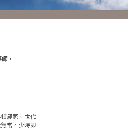
導師，
小鎮農家。世代
識無常。少時即