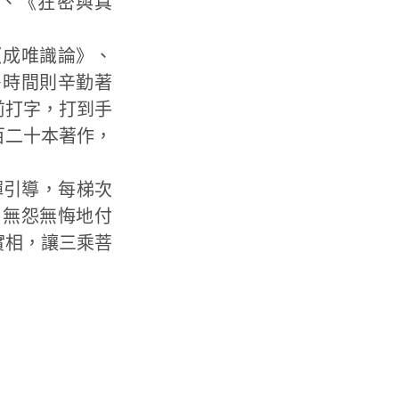
、《狂密與真
《成唯識論》、
多時間則辛勤著
前打字，打到手
百二十本著作，
禪引導，每梯次
，無怨無悔地付
實相，讓三乘菩