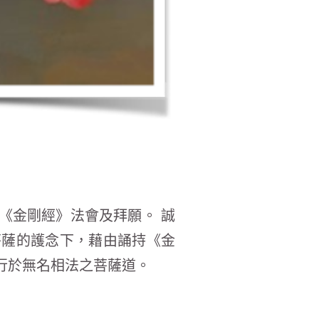
《金剛經》法會及拜願。 誠
菩薩的護念下，藉由誦持《金
行於無名相法之菩薩道。