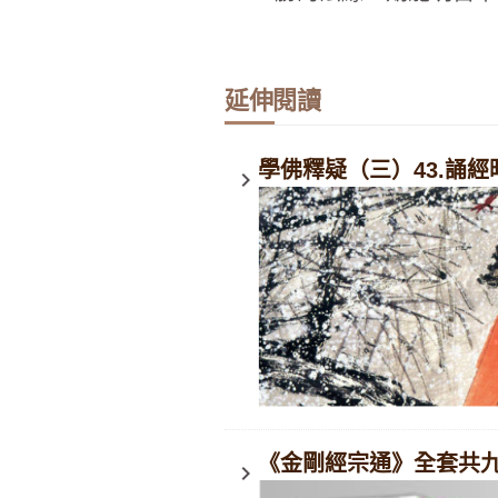
延伸閱讀
學佛釋疑（三）43.誦
keyboard_arrow_right
《金剛經宗通》全套共
keyboard_arrow_right