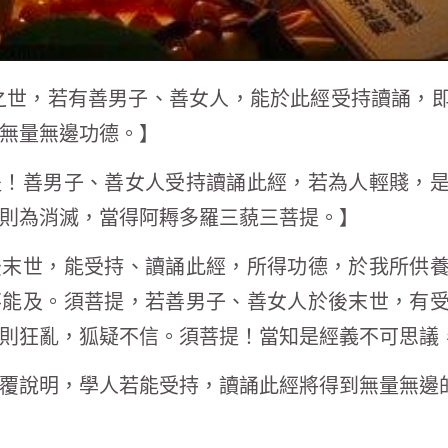
之世，若有善男子、善女人，能於此經受持讀誦，
無量無邊功德。】
提！善男子、善女人受持讀誦此經，若為人輕賤，
則為消滅，當得阿耨多羅三藐三菩提。】
後末世，能受持、讀誦此經，所得功德，於我所供
不能及。須菩提，若善男子、善女人於後末世，有
則狂亂，狐疑不信。須菩提！當知是經義不可思議
覆說明，學人若能受持，讀誦此經將得到無量無邊的