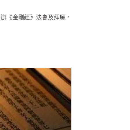
舉辦《金剛經》法會及拜願。