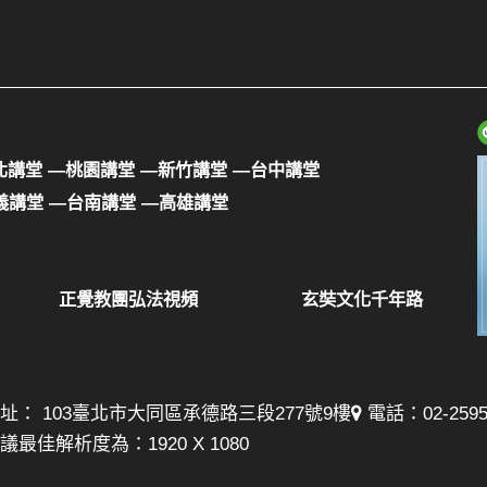
北講堂
—桃園講堂
—新竹講堂
—台中講堂
義講堂
—台南講堂
—高雄講堂
正覺教團弘法視頻
玄奘文化千年路
址： 103臺北市大同區承德路三段277號9樓
電話：02-25957
議最佳解析度為：1920 X 1080