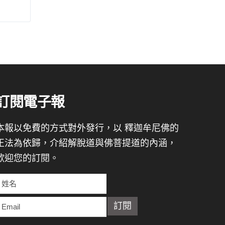
訂閱電子報
本報以免費的方式對外發行，以 釋迦牟尼佛的
正法為依歸，介紹解脫道與佛菩提道的內涵，
歡迎您的訂閱。