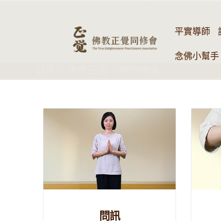
平實導師
念佛小幫手 
首頁
來學正法
佛門禮儀
問訊