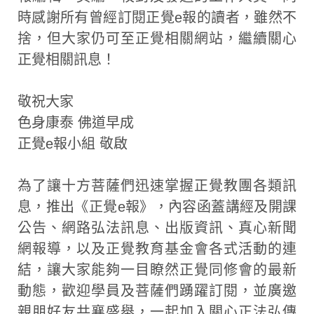
時感謝所有曾經訂閱正覺e報的讀者，雖然不
捨，但大家仍可至正覺相關網站，繼續關心
正覺相關訊息！
敬祝大家
色身康泰 佛道早成
正覺e報小組 敬啟
為了讓十方菩薩們迅速掌握正覺教團各類訊
息，推出《正覺e報》，內容函蓋講經及開課
公告、網路弘法訊息、出版資訊、真心新聞
網報導，以及正覺教育基金會各式活動的連
結，讓大家能夠一目瞭然正覺同修會的最新
動態，歡迎學員及菩薩們踴躍訂閱，並廣邀
親朋好友共襄盛舉，一起加入關心正法弘傳