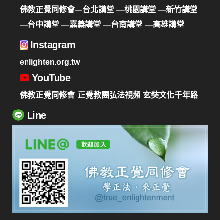
佛教正覺同修會—台北講堂
—桃園講堂
—新竹講堂
—台中講堂
—嘉義講堂
—台南講堂
—高雄講堂
Instagram
enlighten.org.tw
YouTube
佛教正覺同修會
正覺教團弘法視頻
玄奘文化千年路
Line