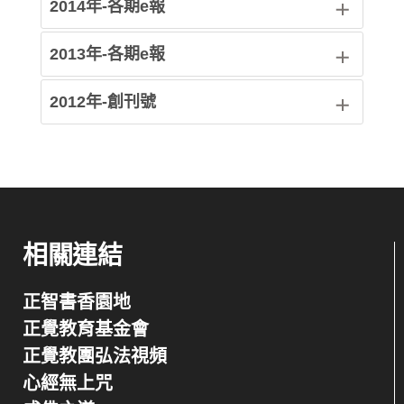
正覺e報 2020.05月 No.084
正覺e報 2019.08月 No.076
正覺e報 2018.09月 No.066
2014年-各期e報
正覺e報 2017.10月 No.056
正覺e報 2016.11月 No.046
正覺e報 2015.12月 No.036
正覺e報 2020.04月 No.083
正覺e報 2019.07月 No.075
正覺e報 2018.08月 No.065
正覺e報 2017.09月 No.055
2013年-各期e報
正覺e報 2016.10月 No.045
正覺e報 2015.11月 No.035
正覺e報 2014.12月 No.024
正覺e報 2020.03月 No.082
正覺e報 2019.06月 No.074
正覺e報 2018.07月 No.064
正覺e報 2017.08月 No.054
正覺e報 2016.09月 No.044
2012年-創刊號
正覺e報 2015.10月 No.034
正覺e報 2014.11月 No.023
正覺e報 2013.12月 No.013
正覺e報 2020.01月 No.081
正覺e報 2019.05月 No.073
正覺e報 2018.06月 No.063
正覺e報 2017.07月 No.053
正覺e報 2016.08月 No.043
正覺e報 2015.09月 No.033
正覺e報 2014.10月 No.022
正覺e報 2013.11月 No.012
正覺e報 2012.12月 創刊號
正覺e報 2019.04月 No.072
正覺e報 2018.05月 No.062
正覺e報 2017.06月 No.052
正覺e報 2016.07月 No.042
正覺e報 2015.08月 No.032
正覺e報 2014.09月 No.021
正覺e報 2013.10月 No.011
正覺e報 2019.03月 No.071
正覺e報 2018.04月 No.061
正覺e報 2017.05月 No.051
正覺e報 2016.06月 No.041
正覺e報 2015.07月 No.031
正覺e報 2014.08月 No.020
正覺e報 2013.9月 No.010
相關連結
正覺e報 2019.01月 No.070
正覺e報 2018.03月 No.060
正覺e報 2017.04月 No.050
正覺e報 2016.05月 No.040
正覺e報 2015.06月 No.030
正覺e報 2014.07月 No.019
正覺e報 2013.8月 No.009
正智書香園地
正覺e報 2018.02月 No.059
正覺e報 2017.03月 No.049
正覺e報 2016.04月 No.039
正覺教育基金會
正覺e報 2015.05月 No.029
正覺e報 2014.06月 No.018
正覺e報 2013.7月 No.008
正覺教團弘法視頻
正覺e報 2017.02月 No.048
正覺e報 2016.03月 No.038
正覺e報 2015.04月 No.028
正覺e報 2014.05月 No.017
正覺e報 2013.6月 No.007
心經無上咒