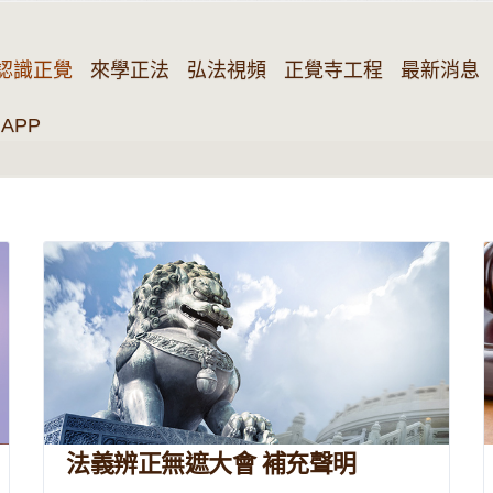
認識正覺
來學正法
弘法視頻
正覺寺工程
最新消息
APP
法義辨正無遮大會 補充聲明