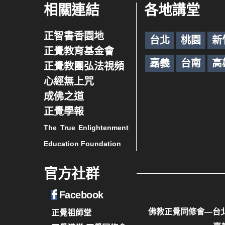
相關連結
各地講堂
正智書香園地
台北
桃園
新
正覺教育基金會
嘉義
台南
高
正覺教團弘法視頻
心經無上咒
成佛之道
正覺學報
The True Enlightenment
Education Foundation
官方社群
Facebook
佛教正覺同修會—台
正覺祖師堂