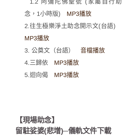
1.2 阿彌陀佛聖號 (家屬自行助
念，1小時版)
MP3播放
2.往生極樂淨土助念開示文(台語)
MP3播放
3. 公奠文（台語）
音檔播放
4.三歸依
MP3播放
5.迴向偈
MP3播放
【現場助念】
留駐娑婆(悲增)─儀軌文件下載