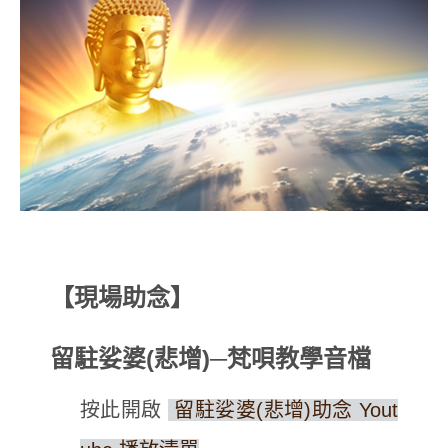
【現場助念】
留駐娑婆(悲增)─梵唄教學音檔
按此開啟
留駐娑婆(悲增)助念 Yout