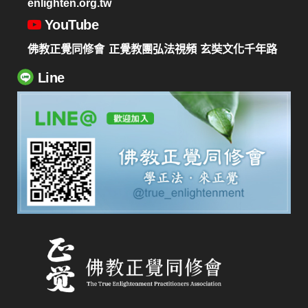
enlighten.org.tw
YouTube
佛教正覺同修會
正覺教團弘法視頻
玄奘文化千年路
Line