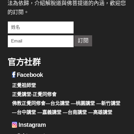
法為依歸，介紹解脫道與佛菩提道的內涵，歡迎您
的訂閱。
官方社群
Facebook
正覺祖師堂
正覺講堂-正覺同修會
佛教正覺同修會—台北講堂
—桃園講堂
—新竹講堂
—台中講堂
—嘉義講堂
—台南講堂
—高雄講堂
Instagram