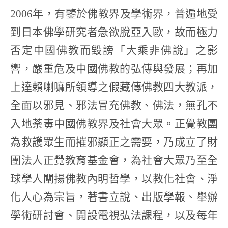
2006年，有鑒於佛教界及學術界，普遍地受
到日本佛學研究者急欲脫亞入歐，故而極力
否定中國佛教而毀謗「大乘非佛說」之影
響，嚴重危及中國佛教的弘傳與發展；再加
上達賴喇嘛所領導之假藏傳佛教四大教派，
全面以邪見、邪法冒充佛教、佛法，無孔不
入地荼毒中國佛教界及社會大眾。正覺教團
為救護眾生而摧邪顯正之需要，乃成立了財
團法人正覺教育基金會，為社會大眾乃至全
球學人闡揚佛教內明哲學，以教化社會、淨
化人心為宗旨，著書立說、出版學報、舉辦
學術研討會、開設電視弘法課程，以及每年