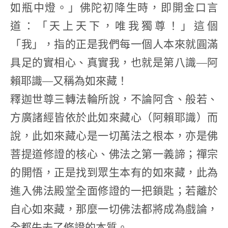
如瓶中燈。」佛陀初降生時，即開金口言
道：「天上天下，唯我獨尊！」這個
「我」，指的正是我們每一個人本來就圓滿
具足的實相心、真實我，也就是第八識—阿
賴耶識—又稱為如來藏！
釋迦世尊三轉法輪所說，不論阿含、般若、
方廣諸經皆依於此如來藏心（阿賴耶識）而
說，此如來藏心是一切萬法之根本，亦是佛
菩提道修證的核心、佛法之第一義諦；禪宗
的開悟，正是找到眾生本有的如來藏，此為
進入佛法殿堂全面修證的一把鎖匙；若離於
自心如來藏，那麼一切佛法都將成為戲論，
全都失去了修證的本質。