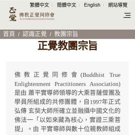
繁體中文
簡體中文
English
網站導覽
首頁
認識正覺
教團宗旨
正覺教團宗旨
佛教正覺同修會(Buddhist True
Enlightenment Practitioners Association)
是由 蕭平實導師領導的大乘菩薩僧團及
學員所組成的共修團體，自1997年正式
弘傳 玄奘大師所確立並融攝中國文化的
佛法
一
「以如來藏為核心，實證三乘菩
提」。由 平實導師與數十位親教師組成