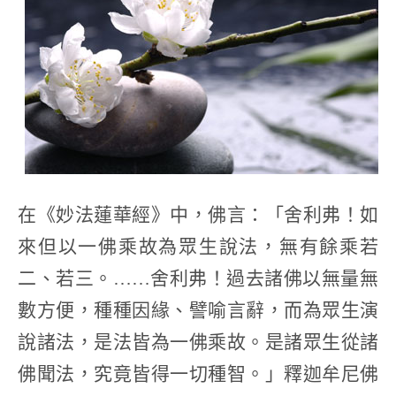
在《妙法蓮華經》中，佛言：「舍利弗！如
來但以一佛乘故為眾生說法，無有餘乘若
二、若三。……舍利弗！過去諸佛以無量無
數方便，種種因緣、譬喻言辭，而為眾生演
說諸法，是法皆為一佛乘故。是諸眾生從諸
佛聞法，究竟皆得一切種智。」釋迦牟尼佛