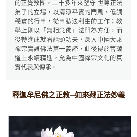
的正覺教團，二十多年來堅守 世尊正法
弟子的立場，以清淨平實的門風，低調
穩實的行事，從事弘法利生的工作；教
學上則以「無相念佛」法門為方便，而
後轉進成就看話頭功夫，深入中國大乘
禪宗實證佛法第一義諦，此後得於菩薩
道上永續精進，允為中國禪宗文化的真
實代表與傳承。
釋迦牟尼佛之正教─如來藏正法妙義