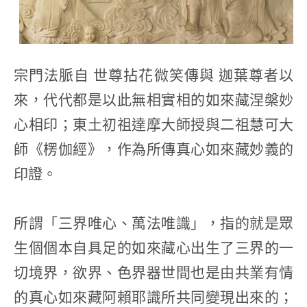
宗門法脈自 世尊拈花微笑傳與 迦葉尊者以
來，代代都是以此無相實相的如來藏涅槃妙
心相印；東土初祖達摩大師授與二祖慧可大
師《楞伽經》，作為所傳真心如來藏妙義的
印證。
所謂「三界唯心、萬法唯識」，指的就是眾
生個個本自具足的如來藏心出生了三界的一
切境界，欲界、色界器世間也是由共業有情
的真心如來藏阿賴耶識所共同變現出來的；