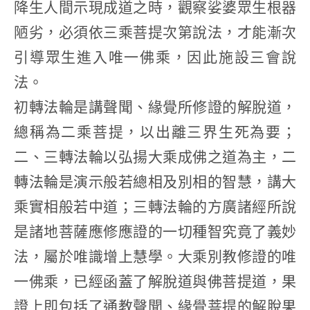
降生人間示現成道之時，觀察娑婆眾生根器
陋劣，必須依三乘菩提次第說法，才能漸次
引導眾生進入唯一佛乘，因此施設三會說
法。
初轉法輪是講聲聞、緣覺所修證的解脫道，
總稱為二乘菩提，以出離三界生死為要；
二、三轉法輪以弘揚大乘成佛之道為主，二
轉法輪是演示般若總相及別相的智慧，講大
乘實相般若中道；三轉法輪的方廣諸經所說
是諸地菩薩應修應證的一切種智究竟了義妙
法，屬於唯識增上慧學。大乘別教修證的唯
一佛乘，已經函蓋了解脫道與佛菩提道，果
證上即包括了通教聲聞、緣覺菩提的解脫果