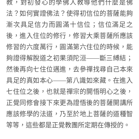
教，對初發心的學佛人教導他們什麼是佛
法？如何實證佛法？使得初信位的菩薩能夠
漸次具足信力而圓滿十信位；信位滿足之
後，進入住位的修行，修習大乘菩薩所應該
修習的六度萬行，圓滿第六住位的時候，能
夠證得解脫道之初果須陀洹——斷三縛結；
然後再向七住位邁進，去參禪找尋自己本來
具足的真如本心——第八識如來藏。在進入
七住位之後，也就是禪宗的開悟明心之後，
正覺同修會接下來更為證悟後的菩薩開講所
應該修學的法道，乃至於地上菩薩的道種智
等等，這些都是正覺教團所定期在傳授的。