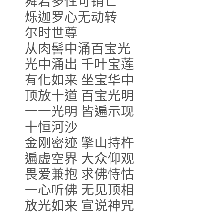
舜若多性可销亡
烁迦罗心无动转
尔时世尊
从肉髻中
涌百宝光
光中涌出 千叶宝莲
有化如来
坐宝华中
顶放十道 百宝光明
一一光明 皆遍示现
十恒河沙
金刚密迹 擎山持杵
遍虚空界 大众仰观
畏爱兼抱 求佛恃怙
一心听佛 无见顶相
放光如来 宣说神咒