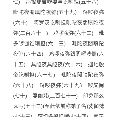
七) 那揭那舍啰婆拿讫唎担(五十八)
毗陀夜闍瞋陀夜弥(五十九) 鸡啰夜弥
(六十) 阿罗汉讫唎担毗陀夜闍瞋陀夜
弥(二百六十一) 鸡啰夜弥(六十二) 毗
多啰伽讫唎担(六十三) 毗陀夜闍瞋陀
夜弥(六十四) 鸡啰夜弥跋闍啰波儞(六
十五) 具醯夜具醯夜(六十六) 迦地般
帝讫唎担(六十七) 毗陀夜闍瞋陀夜弥
(六十八) 鸡啰夜弥(六十九) 啰叉罔
(七十) 婆伽梵(二百七十一) 印兔那么
么写(七十二)(至此依前称弟子名)婆伽梵
(七十三) 萨怛多般怛啰(七十四) 南无