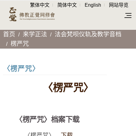
繁体中文
简体中文
English
网站导览
首页
来学正法
法会梵呗仪轨及教学音档
楞严咒
〈楞严咒〉
〈楞严咒〉
〈楞严咒〉档案下载
〈楞严咒〉
下载