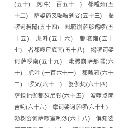
(五十) 虎吽(一百五十一) 都嚧雍(五
十二) 萨婆药叉喝囉刹娑(五十三) 揭
啰诃若闍(五十四) 毗腾崩萨那羯啰(五
十五) 虎吽(五十六) 都嚧雍(五十
七) 者都啰尸底南(五十八) 揭啰诃娑
诃萨啰南(五十九) 毗腾崩萨那囉(六
十) 虎吽 (一百六十一) 都嚧雍(六十
二) 啰叉(六十三) 婆伽梵(六十四)
萨怛他伽都瑟尼钐(六十五) 波啰点闍
吉唎(六十六) 摩诃娑诃萨啰(六十七)
勃树娑诃萨啰室唎沙(六十八) 俱知娑