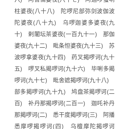
柱婆夜(八十八) 陀啰尼部弥剑波伽波
陀婆夜(八十九) 乌啰迦婆多婆夜(九
十) 剌闍坛茶婆夜(一百九十一) 那伽
婆夜(九十二) 毗条怛婆夜(九十三) 苏
波啰拿婆夜(九十四) 药叉揭啰诃(九十
五) 啰叉私揭啰诃(九十六) 毕唎多揭
啰诃(九十七) 毗舍遮揭啰诃(九十八)
部多揭啰诃(九十九) 鸠盘茶揭啰诃(二
百) 补丹那揭啰诃(二百一) 迦吒补丹
那揭啰诃(二) 悉干度揭啰诃(三) 阿播
悉摩啰揭啰诃(四) 乌檀摩陀揭啰诃