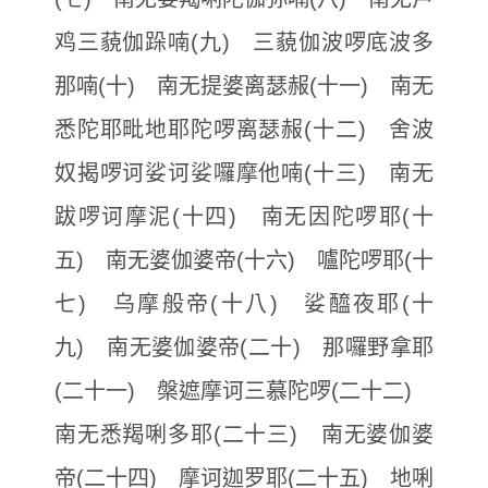
鸡三藐伽跺喃(九) 三藐伽波啰底波多
那喃(十) 南无提婆离瑟赧(十一) 南无
悉陀耶毗地耶陀啰离瑟赧(十二) 舍波
奴揭啰诃娑诃娑囉摩他喃(十三) 南无
跋啰诃摩泥(十四) 南无因陀啰耶(十
五) 南无婆伽婆帝(十六) 嚧陀啰耶(十
七) 乌摩般帝(十八) 娑醯夜耶(十
九) 南无婆伽婆帝(二十) 那囉野拿耶
(二十一) 槃遮摩诃三慕陀啰(二十二)
南无悉羯唎多耶(二十三) 南无婆伽婆
帝(二十四) 摩诃迦罗耶(二十五) 地唎