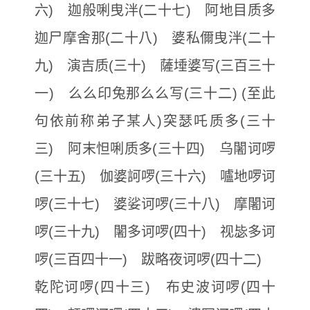
六) 迦般唎曳泮(二十七) 阿地目质多
迦尸摩舍那(二十八) 婆私儞曳泮(二十
九) 演吉质(三十) 薩埵婆写(三百三十
一) 么么印兔那么么写(三十二) (至此
句依前称弟子某人)突瑟吒质多(三十
三) 阿末怛唎质多(三十四) 乌闍诃啰
(三十五) 伽婆訶啰(三十六) 嚧地啰诃
啰(三十七) 婆娑诃啰(三十八) 摩闍诃
啰(三十九) 闍多诃啰(四十) 视毖多诃
啰(三百四十一) 跋略夜诃啰(四十二)
乾陀诃啰(四十三) 布史波诃啰(四十