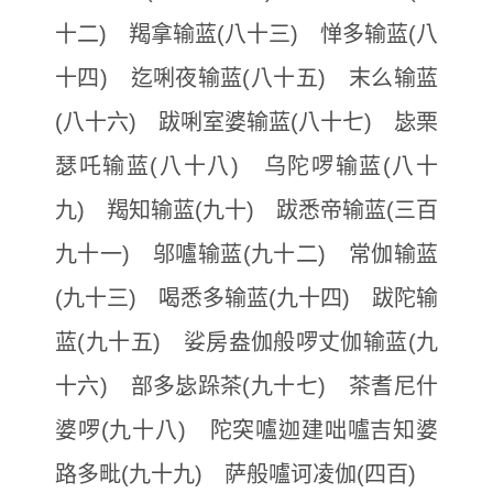
十二) 羯拿输蓝(八十三) 惮多输蓝(八
十四) 迄唎夜输蓝(八十五) 末么输蓝
(八十六) 跋唎室婆输蓝(八十七) 毖栗
瑟吒输蓝(八十八) 乌陀啰输蓝(八十
九) 羯知输蓝(九十) 跋悉帝输蓝(三百
九十一) 邬嚧输蓝(九十二) 常伽输蓝
(九十三) 喝悉多输蓝(九十四) 跋陀输
蓝(九十五) 娑房盎伽般啰丈伽输蓝(九
十六) 部多毖跺茶(九十七) 茶耆尼什
婆啰(九十八) 陀突嚧迦建咄嚧吉知婆
路多毗(九十九) 萨般嚧诃凌伽(四百)