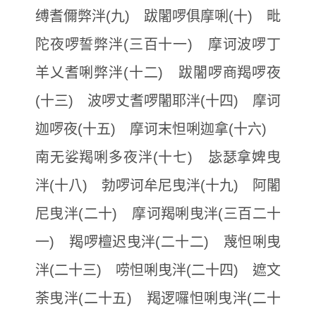
缚耆儞弊泮(九) 跋闍啰俱摩唎(十) 毗
陀夜啰誓弊泮(三百十一) 摩诃波啰丁
羊乂耆唎弊泮(十二) 跋闍啰商羯啰夜
(十三) 波啰丈耆啰闍耶泮(十四) 摩诃
迦啰夜(十五) 摩诃末怛唎迦拿(十六)
南无娑羯唎多夜泮(十七) 毖瑟拿婢曳
泮(十八) 勃啰诃牟尼曳泮(十九) 阿闍
尼曳泮(二十) 摩诃羯唎曳泮(三百二十
一) 羯啰檀迟曳泮(二十二) 蔑怛唎曳
泮(二十三) 唠怛唎曳泮(二十四) 遮文
荼曳泮(二十五) 羯逻囉怛唎曳泮(二十