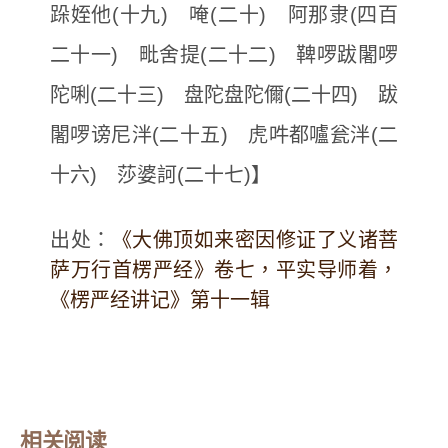
跺姪他(十九) 唵(二十) 阿那隶(四百
二十一) 毗舍提(二十二) 鞞啰跋闍啰
陀唎(二十三) 盘陀盘陀儞(二十四) 跋
闍啰谤尼泮(二十五) 虎吽都嚧瓮泮(二
十六) 莎婆訶(二十七)】
出处：
《大佛顶如来密因修证了义诸菩
萨万行首楞严经》卷七，平实导师着，
《楞严经讲记》第十一辑
相关阅读