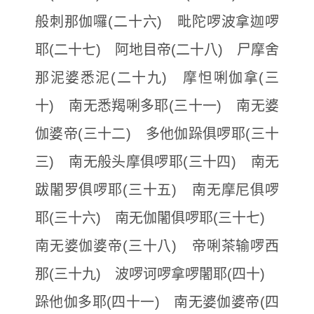
般刺那伽囉(二十六) 毗陀啰波拿迦啰
耶(二十七) 阿地目帝(二十八) 尸摩舍
那泥婆悉泥(二十九) 摩怛唎伽拿(三
十) 南无悉羯唎多耶(三十一) 南无婆
伽婆帝(三十二) 多他伽跺俱啰耶(三十
三) 南无般头摩俱啰耶(三十四) 南无
跋闍罗俱啰耶(三十五) 南无摩尼俱啰
耶(三十六) 南无伽闍俱啰耶(三十七)
南无婆伽婆帝(三十八) 帝唎茶输啰西
那(三十九) 波啰诃啰拿啰闍耶(四十)
跺他伽多耶(四十一) 南无婆伽婆帝(四