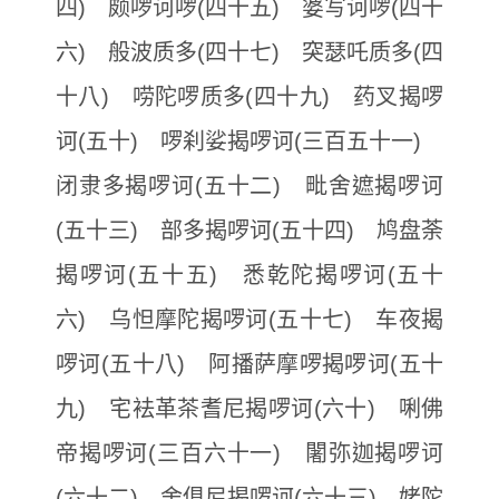
四) 颇啰诃啰(四十五) 婆写诃啰(四十
六) 般波质多(四十七) 突瑟吒质多(四
十八) 唠陀啰质多(四十九) 药叉揭啰
诃(五十) 啰刹娑揭啰诃(三百五十一)
闭隶多揭啰诃(五十二) 毗舍遮揭啰诃
(五十三) 部多揭啰诃(五十四) 鸠盘荼
揭啰诃(五十五) 悉乾陀揭啰诃(五十
六) 乌怛摩陀揭啰诃(五十七) 车夜揭
啰诃(五十八) 阿播萨摩啰揭啰诃(五十
九) 宅袪革茶耆尼揭啰诃(六十) 唎佛
帝揭啰诃(三百六十一) 闍弥迦揭啰诃
(六十二) 舍俱尼揭啰诃(六十三) 姥陀