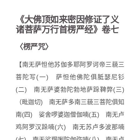
《大佛顶如来密因修证了义
诸菩萨万行首楞严经》卷七
〈楞严咒〉
【南无萨怛他苏伽多耶阿罗诃帝三藐三
菩陀写(一) 萨怛他佛陀俱胝瑟尼钐
(二) 南无萨婆勃陀勃地萨跺鞞弊(三)
（毗迦切) 南无萨多南三藐三菩陀俱知
南(四) 娑舍啰婆迦僧伽喃(五) 南无卢
鸡阿罗汉跺喃(六) 南无苏卢多波那喃
(七) 南无娑羯唎陀伽弥喃(八) 南无卢