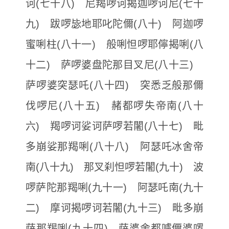
诃(七十八) 尼羯啰诃揭迦啰诃尼(七十
九) 跋啰毖地耶叱陀儞(八十) 阿迦啰
蜜唎柱(八十一) 般唎怛啰耶儜揭唎(八
十二) 萨啰婆盘陀那目叉尼(八十三)
萨啰婆突瑟吒(八十四) 突悉乏般那儞
伐啰尼(八十五) 赭都啰失帝南(八十
六) 羯啰诃娑诃萨啰若闍(八十七) 毗
多崩娑那羯唎(八十八) 阿瑟吒冰舍帝
南(八十九) 那叉刹怛啰若闍(九十) 波
啰萨陀那羯唎(九十一) 阿瑟吒南(九十
二) 摩诃揭啰诃若闍(九十三) 毗多崩
萨那羯唎(九十四) 萨婆舍都嚧儞婆啰