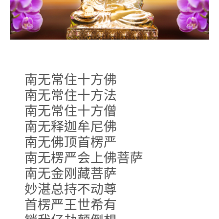
南无常住十方佛
南无常住十方法
南无常住十方僧
南无释迦牟尼佛
南无佛顶首楞严
南无楞严会上佛菩萨
南无金刚藏菩萨
妙湛总持不动尊
首楞严王世希有