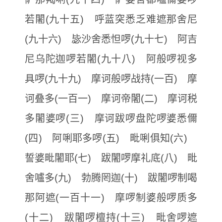
若闍(九十五) 呼蓝突悉乏难遮那舍尼
(九十六) 毖沙舍悉怛啰(九十七) 阿吉
尼乌陀迦啰若闍(九十八) 阿般啰视多
具啰(九十九) 摩诃般啰战持(一百) 摩
诃叠多(一百一) 摩诃帝闍(二) 摩诃税
多闍婆啰(三) 摩诃跋啰盘陀啰婆悉儞
(四) 阿唎耶多啰(五) 毗唎俱知(六)
誓婆毗闍耶(七) 跋闍啰摩礼底(八) 毗
舍嚧多(九) 勃腾罔迦(十) 跋闍啰制喝
那阿遮(一百十一) 摩啰制婆般啰质多
(十二) 跋闍啰檀持(十三) 毗舍啰遮