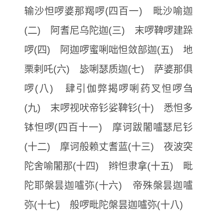
输沙怛啰婆那羯啰(四百一) 毗沙喻迦
(二) 阿耆尼乌陀迦(三) 末啰鞞啰建跺
啰(四) 阿迦啰蜜唎咄怛敛部迦(五) 地
栗剌吒(六) 毖唎瑟质迦(七) 萨婆那俱
啰(八) 肆引伽弊揭啰唎药叉怛啰刍
(九) 末啰视吠帝钐娑鞞钐(十) 悉怛多
钵怛啰(四百十一) 摩诃跋闍嚧瑟尼钐
(十二) 摩诃般赖丈耆蓝(十三) 夜波突
陀舍喻闍那(十四) 辫怛隶拿(十五) 毗
陀耶槃昙迦嚧弥(十六) 帝殊槃昙迦嚧
弥(十七) 般啰毗陀槃昙迦嚧弥(十八)