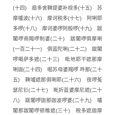
(十四) 扇多舍鞞提婆补视多(十五) 苏
摩嚧波(十六) 摩诃税多(十七) 阿唎耶
多啰(十八) 摩诃婆啰阿般啰(十九) 跋
闍啰商羯啰制婆(二十) 跋闍啰俱摩唎
(一百二十一) 俱蓝陀唎(二十二) 跋闍
啰喝萨多遮(二十三) 毗地耶干遮那摩
唎迦(二十四) 啒苏母婆羯啰 吽那(二十
五) 鞞嚧遮那俱唎耶(二十六) 夜啰菟
瑟尼钐(二十七) 毗折蓝婆摩尼遮(二十
八) 跋闍啰迦那迦波啰婆(二十九) 嚧
闍那跋闍啰顿稚遮(三十) 税多遮迦摩