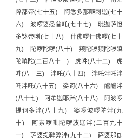
粹都帝(七十五) 阿悉多那囉刺迦(七十
六) 波啰婆悉普吒(七十七) 毗迦萨怛
多钵帝唎(七十八) 什佛啰什佛啰(七十
九) 陀啰陀啰(八十) 频陀啰频陀啰瞋
陀瞋陀(二百八十一) 虎吽(八十二) 虎
吽(八十三) 泮吒(八十四) 泮吒泮吒泮
吒泮吒(八十五) 娑诃(八十六) 醯醯泮
(八十七) 阿牟迦耶泮(八十八) 阿波啰
提诃多泮(八十九) 婆啰波啰陀泮(九
十) 阿素啰毗陀啰波迦泮(二百九十
一) 萨婆提鞞弊泮(九十二) 萨婆那伽