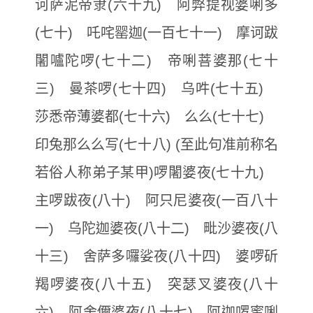
诃萨泥帝隶(六十九) 阿弊提视婆唎多
(七十) 吒咤罂迦(一百七十一) 摩诃跋
闍嚧陀啰(七十二) 帝唎菩婆那(七十
三) 曼茶啰(七十四) 乌吽(七十五)
莎悉帝薄婆都(七十六) 么么(七十七)
印兔那么么写(七十八) (至此句准前称名
若俗人称弟子某甲)啰闍婆夜(七十九)
主啰跋夜(八十) 阿只尼婆夜(一百八十
一) 乌陀迦婆夜(八十二) 毗沙婆夜(八
十三) 舍萨多囉娑夜(八十四) 婆啰斫
羯啰婆夜(八十五) 突瑟叉婆夜(八十
六) 阿舍儞婆夜(八十七) 阿迦啰蜜唎