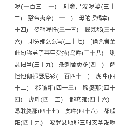
啰(一百三十一) 刹奢尸波啰婆(三十
二) 翳帝夷帝(三十三) 母陀啰羯拿(三
十四) 娑鞞啰忏(三十五) 掘梵都(三十
六) 印兔那么么写(三十七) (诵咒者至
此句称弟子某甲受持)乌吽(三十八) 唎
瑟揭拿(三十九) 般刺舍悉多(四十) 萨
怛他伽都瑟尼钐(一百四十一) 虎吽(四
十二) 都嚧雍(四十三) 瞻婆那(四十
四) 虎吽(四十五) 都嚧雍(四十六)
悉耽婆那(四十七) 虎吽(四十八) 都嚧
雍(四十九) 波罗瑟地耶三般叉拿羯啰