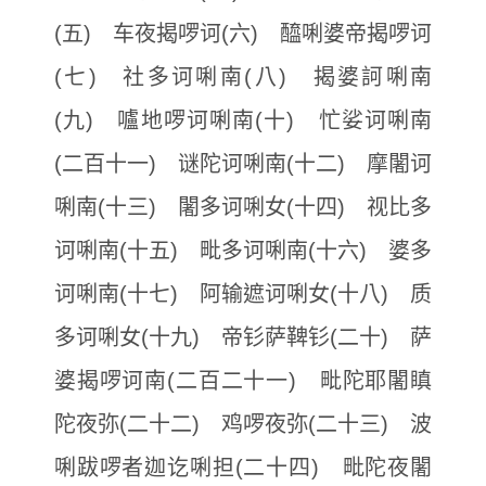
(五) 车夜揭啰诃(六) 醯唎婆帝揭啰诃
(七) 社多诃唎南(八) 揭婆訶唎南
(九) 嚧地啰诃唎南(十) 忙娑诃唎南
(二百十一) 谜陀诃唎南(十二) 摩闍诃
唎南(十三) 闍多诃唎女(十四) 视比多
诃唎南(十五) 毗多诃唎南(十六) 婆多
诃唎南(十七) 阿输遮诃唎女(十八) 质
多诃唎女(十九) 帝钐萨鞞钐(二十) 萨
婆揭啰诃南(二百二十一) 毗陀耶闍瞋
陀夜弥(二十二) 鸡啰夜弥(二十三) 波
唎跋啰者迦讫唎担(二十四) 毗陀夜闍