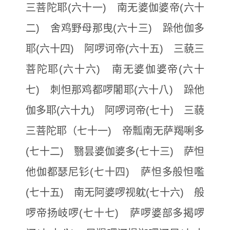
三菩陀耶(六十一) 南无婆伽婆帝(六十
二) 舍鸡野母那曳(六十三) 跺他伽多
耶(六十四) 阿啰诃帝(六十五) 三藐三
菩陀耶(六十六) 南无婆伽婆帝(六十
七) 刺怛那鸡都啰闍耶(六十八) 跺他
伽多耶(六十九) 阿啰诃帝(七十) 三藐
三菩陀耶（七十一) 帝瓢南无萨羯唎多
(七十二) 翳昙婆伽婆多(七十三) 萨怛
他伽都瑟尼钐(七十四) 萨怛多般怛嚂
(七十五) 南无阿婆啰视躭(七十六) 般
啰帝扬岐啰(七十七) 萨啰婆部多揭啰