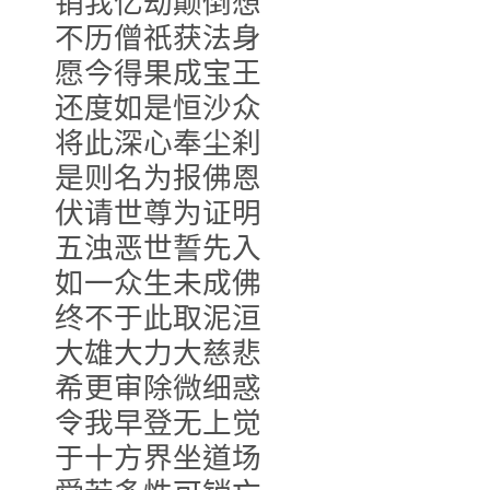
销我亿劫颠倒想
不历僧祇获法身
愿今得果成宝王
还度如是恒沙众
将此深心奉尘刹
是则名为报佛恩
伏请世尊为证明
五浊恶世誓先入
如一众生未成佛
终不于此取泥洹
大雄大力大慈悲
希更审除微细惑
令我早登无上觉
于十方界坐道场