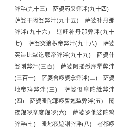
弊泮(九十三) 萨婆药叉弊泮(九十四)
萨婆干闼婆弊泮(九十五) 萨婆补丹那
弊泮(九十六) 迦吒补丹那弊泮(九十
七) 萨婆突狼枳帝弊泮(九十八) 萨婆
突澁比犁讫瑟帝弊泮(九十九) 萨婆什
婆唎弊泮(三百) 萨婆阿播悉摩犁弊泮
(三百一) 萨婆舍啰婆拿弊泮(二) 萨婆
地帝鸡弊泮(三) 萨婆怛摩陀继弊泮
(四) 萨婆毗陀耶啰誓遮犁弊泮(五) 闍
夜羯啰摩度羯啰(六) 萨婆罗他娑陀鸡
弊泮(七) 毗地夜遮唎弊泮(八) 者都啰