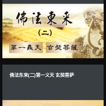
佛法东来(二)第一义天 玄奘菩萨