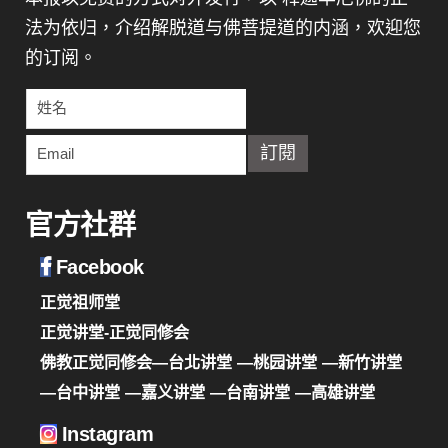
法为依归，介绍解脱道与佛菩提道的内涵，欢迎您
的订阅。
官方社群
Facebook
正觉祖师堂
正觉讲堂-正觉同修会
佛教正觉同修会—台北讲堂
—桃园讲堂
—新竹讲堂
—台中讲堂
—嘉义讲堂
—台南讲堂
—高雄讲堂
Instagram