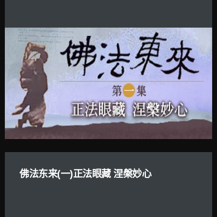
佛法东来(一)正法眼藏 涅槃妙心