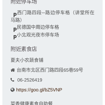
附近停车场
西门路四段─路边停车格（讲堂所在
local_parking
马路）
民德国中周边停车格
local_parking
小北观光夜市停车场
local_parking
附近素食店
夏夫小农蔬食铺
台南市北区西门路四段65巷59号
06-2526419
https://goo.gl/bZ5VNP
菜香健康素食自助餐