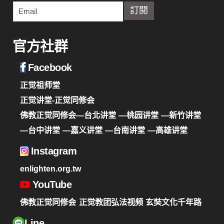
官方社群
Facebook
正觉祖师堂
正觉讲堂-正觉同修会
佛教正觉同修会—台北讲堂
—桃园讲堂
—新竹讲堂
—台中讲堂
—嘉义讲堂
—台南讲堂
—高雄讲堂
Instagram
enlighten.org.tw
YouTube
佛教正觉同修会
正觉教团弘法视频
玄奘文化千年路
Line