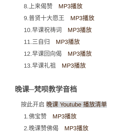
8.上来偈赞
MP3播放
9.普贤十大愿王
MP3播放
10.早课祝祷词
MP3播放
11.三自归
MP3播放
12.早课回向偈
MP3播放
13.早课礼祖
MP3播放
晚课─梵呗教学音档
按此开启
晚课 Youtube 播放清单
1.佛宝赞
MP3播放
2.晚课赞佛偈
MP3播放