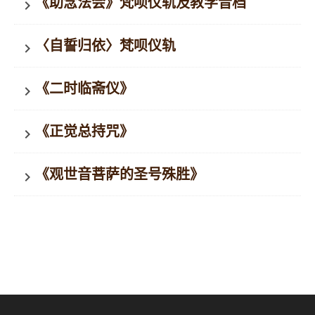
《助念法会》梵呗仪轨及教学音档
keyboard_arrow_right
〈自誓归依〉梵呗仪轨
keyboard_arrow_right
《二时临斋仪》
keyboard_arrow_right
《正觉总持咒》
keyboard_arrow_right
《观世音菩萨的圣号殊胜》
keyboard_arrow_right