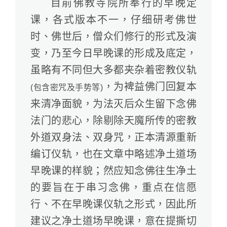
目前佛教寺院所奉行的早晚定
课，各式版本不一，仔细研考佛世
时、佛世后，僧众们修行的形式及演
变，乃至今日早晚课的形成及底定，
虽略有不同但大多都夹杂着密教仪轨
，为裨益佛门回复本
(包含密咒及手势等)
来清净面貌，为法灭后众生留下念佛
法门的悲心，除剔除天魔所传的密教
外道双身法、双身咒，正本清源重新
编订仪轨，也在文章中略述净土道场
早晚课的样貌；然应知念佛往生净土
的要旨在于串习念佛，重点在信愿
行、不在早晚课仪轨之形式，因此所
建议之净土道场早晚课，意在提撕切