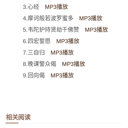
3.心经
MP3播放
4.摩诃般若波罗蜜多
MP3播放
5.韦陀护持贤劫千佛赞
MP3播放
6.四宏誓愿
MP3播放
7.三自归
MP3播放
8.晚课警众偈
MP3播放
9.回向偈
MP3播放
相关阅读