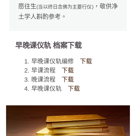
愿往生
，敬供净
(当以终日念佛为主要行仪)
土学人斟酌参考。
早晚课仪轨 档案下载
1. 早晚课仪轨编修
下载
2. 早课流程
下载
3. 晚课流程
下载
4. 早晚课仪轨
下载