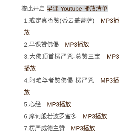
按此开启
早课 Youtube 播放清单
1.戒定真香赞(香云盖菩萨)
MP3播
放
2.早课赞佛偈
MP3播放
3.大佛顶首楞严咒-总赞三宝
MP3
播放
4.阿难尊者赞佛偈-楞严咒
MP3播
放
5.心经
MP3播放
6.摩诃般若波罗蜜多
MP3播放
7.楞严威德主赞
MP3播放