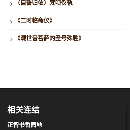
〈自誓归依〉梵呗仪轨
keyboard_arrow_right
《二时临斋仪》
keyboard_arrow_right
《观世音菩萨的圣号殊胜》
keyboard_arrow_right
相关连结
正智书香园地