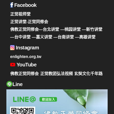
Facebook
正觉祖师堂
正觉讲堂-正觉同修会
佛教正觉同修会—台北讲堂
—桃园讲堂
—新竹讲堂
—台中讲堂
—嘉义讲堂
—台南讲堂
—高雄讲堂
Instagram
enlighten.org.tw
YouTube
佛教正觉同修会
正觉教团弘法视频
玄奘文化千年路
Line