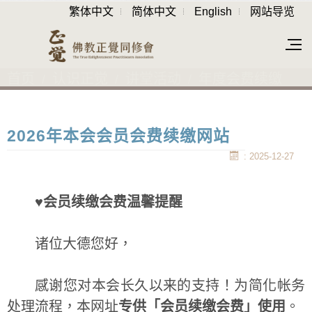
繁体中文
简体中文
English
网站导览
首页
认识正觉
讲堂活动
年度会费续缴
2026年本会会员会费续缴网站
: 2025-12-27
♥︎
会员续缴会费温馨提醒
诸位大德您好，
感谢您对本会长久以来的支持！为简化帐务
处理流程，本网址
专供「会员续缴会费」使用
。