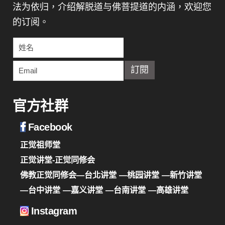
法为依归，介绍解脱道与佛菩提道的内涵，欢迎您
的订阅。
官方社群
Facebook
正觉祖师堂
正觉讲堂-正觉同修会
佛教正觉同修会—台北讲堂
—桃园讲堂
—新竹讲堂
—台中讲堂
—嘉义讲堂
—台南讲堂
—高雄讲堂
Instagram