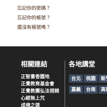
忘記你的密碼？
忘記你的帳號？
還沒有帳號嗎？
相關連結
各地講堂
正智書香園地
台北
桃園
新
正覺教育基金會
嘉義
台南
高
正覺教團弘法視頻
心經無上咒
成佛之道