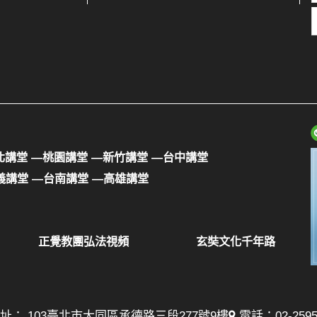
北講堂
—桃園講堂
—新竹講堂
—台中講堂
義講堂
—台南講堂
—高雄講堂
正覺教團弘法視頻
玄奘文化千年路
址： 103臺北市大同區承德路三段277號9樓
電話：02-25957