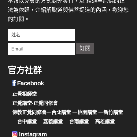
本報以免費的方式對外發行，以 釋迦牟尼佛的正
法為依歸，介紹解脫道與佛菩提道的內涵，歡迎您
的訂閱。
官方社群
Facebook
正覺祖師堂
正覺講堂-正覺同修會
佛教正覺同修會—台北講堂
—桃園講堂
—新竹講堂
—台中講堂
—嘉義講堂
—台南講堂
—高雄講堂
Instagram