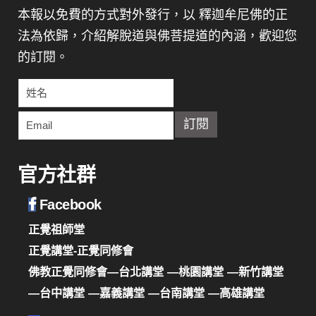
本報以免費的方式對外發行，以 釋迦牟尼佛的正
法為依歸，介紹解脫道與佛菩提道的內涵，歡迎您
的訂閱。
官方社群
Facebook
正覺祖師堂
正覺講堂-正覺同修會
佛教正覺同修會—台北講堂
—桃園講堂
—新竹講堂
—台中講堂
—嘉義講堂
—台南講堂
—高雄講堂