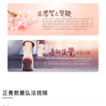
正覺教團弘法視頻