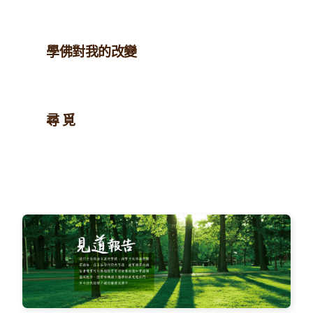
學佛對我的改變
尋 覓