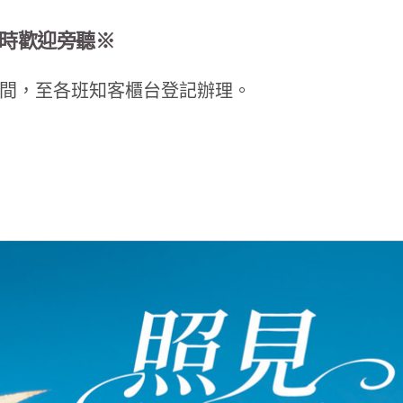
，隨時歡迎旁聽
※
間，至各班知客櫃台登記辦理。