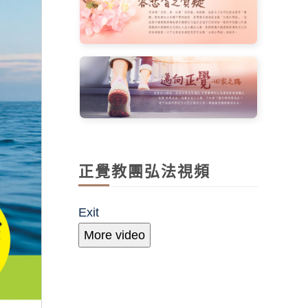
正覺教團弘法視頻
Exit
More video