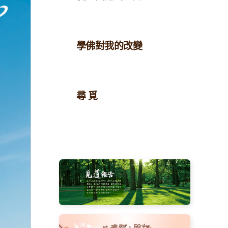
學佛對我的改變
尋 覓