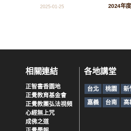
2024年
2025-01-25
相關連結
各地講堂
正智書香園地
台北
桃園
新
正覺教育基金會
嘉義
台南
高
正覺教團弘法視頻
心經無上咒
成佛之道
正覺學報