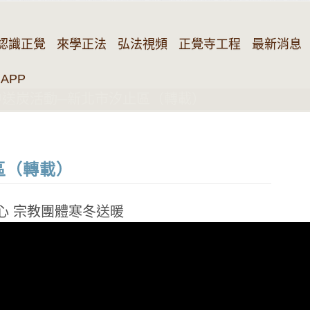
認識正覺
來學正法
弘法視頻
正覺寺工程
最新消息
APP
雪中送炭活動─新北市汐止區（轉載）
區（轉載）
愛心 宗教團體寒冬送暖