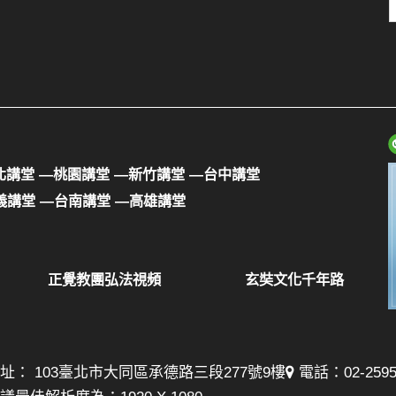
北講堂
—桃園講堂
—新竹講堂
—台中講堂
義講堂
—台南講堂
—高雄講堂
正覺教團弘法視頻
玄奘文化千年路
址： 103臺北市大同區承德路三段277號9樓
電話：02-25957