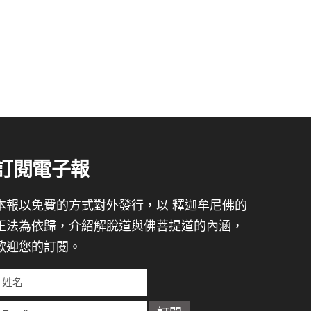
訂閱電子報
本報以免費的方式對外發行，以 釋迦牟尼佛的
正法為依歸，介紹解脫道與佛菩提道的內涵，
歡迎您的訂閱。