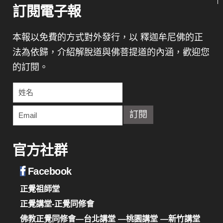
訂閱電子報
本報以免費的方式對外發行，以 釋迦牟尼佛的正
法為依歸，介紹解脫道與佛菩提道的內涵，歡迎您
的訂閱。
官方社群
Facebook
正覺祖師堂
正覺講堂-正覺同修會
佛教正覺同修會—台北講堂
—桃園講堂
—新竹講堂