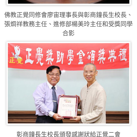
佛教正覺同修會廖宙理事長與彰商鐘長生校長、
張烱祥教務主任、進修部楊美玲主任和受獎同學
合影
彰商鐘長生校長頒發感謝狀給正覺二會