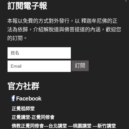
訂閱電子報
本報以免費的方式對外發行，以 釋迦牟尼佛的正
法為依歸，介紹解脫道與佛菩提道的內涵，歡迎您
的訂閱。
官方社群
Facebook
正覺祖師堂
正覺講堂-正覺同修會
佛教正覺同修會—台北講堂
—桃園講堂
—新竹講堂