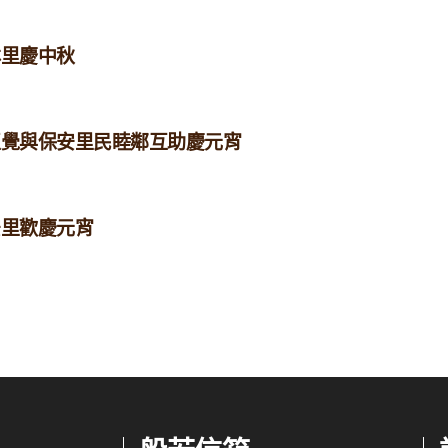
林里慶中秋
年正覺與保安里民睦鄰互助慶元宵
安里歡慶元宵