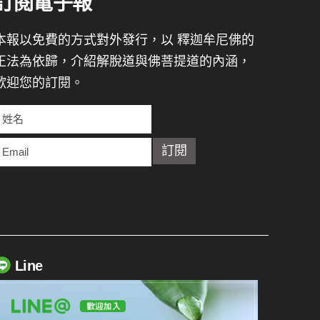
訂閱電子報
本報以免費的方式對外發行，以 釋迦牟尼佛的
正法為依歸，介紹解脫道與佛菩提道的內涵，
歡迎您的訂閱。
Line