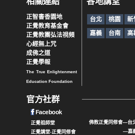
相關連結
各地講堂
正智書香園地
台北
桃園
新
正覺教育基金會
嘉義
台南
高
正覺教團弘法視頻
心經無上咒
成佛之道
正覺學報
The True Enlightenment
Education Foundation
官方社群
Facebook
佛教正覺同修會—台
正覺祖師堂
—嘉
正覺講堂-正覺同修會