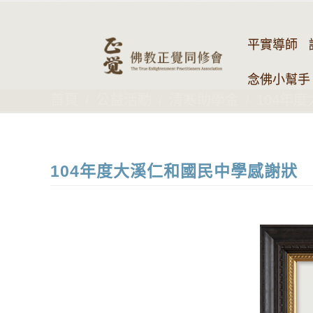
平實導師
念佛小幫手 
首頁
公益活動
清寒助學金
104年
104年度大溪仁和國民中學感謝狀