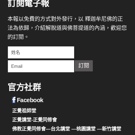
訂閱電子報
本報以免費的方式對外發行，以 釋迦牟尼佛的正
法為依歸，介紹解脫道與佛菩提道的內涵，歡迎您
的訂閱。
官方社群
Facebook
正覺祖師堂
正覺講堂-正覺同修會
佛教正覺同修會—台北講堂
—桃園講堂
—新竹講堂