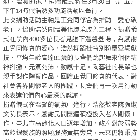
適、溫暖的家，捐贈儀式將在3月30日（周五）
下午14時假浩然多功能活動區舉行。
此次捐助活動主軸是正覺同修會為推動「愛心敬
老」，協助浩然圍牆美化環境改善工程。捐贈儀
式在院內400多位長者見證下溫馨登場；為感謝
正覺同修會的愛心，浩然舞蹈社特別粉墨登場獻
技，平均年齡高達81歲的長輩們跳起舞來個個精
神抖擻，元氣充沛，動感十足。陶藝社的長輩也
親手製作陶藝作品，回贈正覺同修會的代表。對
社會各界關懷老人的團體，長輩們再一次用行動
來表達他們內心最深的感謝。
捐贈儀式在溫馨的氣氛中進行，浩然敬老院張婌
文院長表示，感謝民間團體積極投入老人關懷工
作，臺北市高齡化人口逐年增加，政府對於弱勢
高齡銀髮族的照顧服務責無旁貸，未來仍將秉持