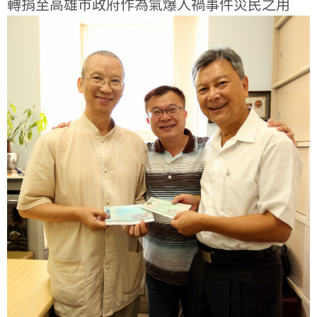
轉捐至高雄巿政府作為氣爆人禍事件災民之用