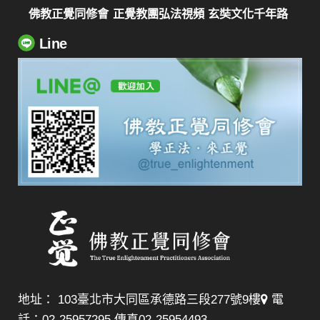
佛教正覺同修會
正覺教團弘法視頻
玄奘文化千年路
Line
地址： 103臺北市大同區承德路三段277號9樓
電
話：02-25957295 傳真02-25954493