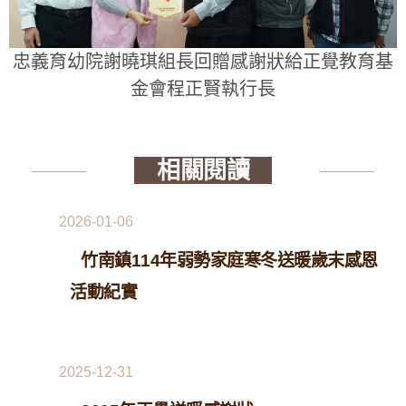
忠義育幼院謝曉琪組長回贈感謝狀給正覺教育基
金會程正賢執行長
相關閱讀
2026-01-06
竹南鎮114年弱勢家庭寒冬送暖歲末感恩
活動紀實
2025-12-31