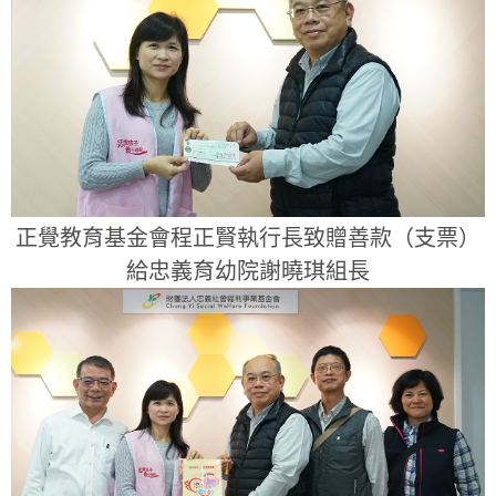
正覺教育基金會程正賢執行長致贈善款（支票）
給忠義育幼院謝曉琪組長