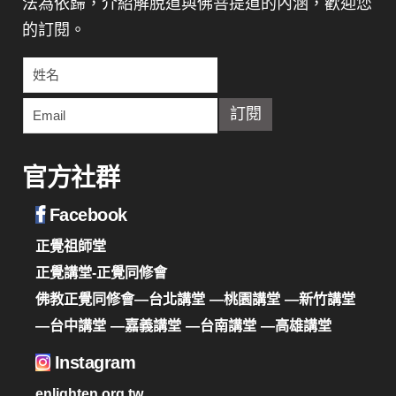
法為依歸，介紹解脫道與佛菩提道的內涵，歡迎您
的訂閱。
官方社群
Facebook
正覺祖師堂
正覺講堂-正覺同修會
佛教正覺同修會—台北講堂
—桃園講堂
—新竹講堂
—台中講堂
—嘉義講堂
—台南講堂
—高雄講堂
Instagram
enlighten.org.tw