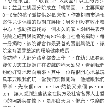
「心棧家園」，收養12~18歲國中以上的青少
年；並且在桃園分院成立「桃馨園」，主要照顧
0－6歲的孩子並提供24個床位，作為桃園市通報
案件兒少保護的短期庇護所；另外也設有收出養
中心，協助孩童找尋一個永久的家。謝組長表示
該院之經費與物資約有80％來自社會的捐助，每
一分捐助，該院都會作最妥善的籌劃與使用，讓
院童有溫馨整潔的環境健康成長。
參訪時，大部分孩童都去上學了，在幼兒區看到
幾位與志工媽媽正在遊戲的稍大幼兒，看到我們
紛紛好奇地趨向前來。其中一位還很開心地拿玩
具車要跟我們玩，當我們要離開時，他還跟我們
擊掌，先來個give me five然後又來個give me
ten。讓人感到這些孩童在院方及社會各界人士愛
心的照護與關懷下，是那麼天真、健康、快樂的