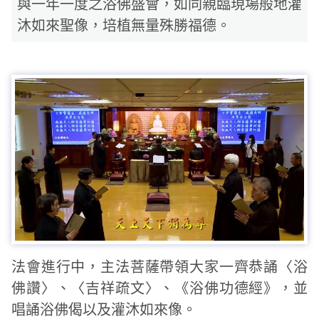
與一年一度之浴佛盛會，如同親臨現場般地灌
沐如來聖像，培植無量殊勝福德。
法會進行中，主法菩薩帶領大家一齊恭誦〈浴
佛讚〉、〈吉祥疏文〉、《浴佛功德經》，並
唱誦浴佛偈以及灌沐如來像。