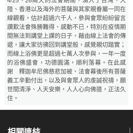
4/25、26兩天的法會期間，湧入了台灣、大
陸、香港以及海外的菩薩與其家親眷屬一同在
線觀看，估計超過六千人，參與會眾紛紛留言
讚歎法會殊勝難得、感動不已，特別在疫情期
間無法到講堂上課的日子，藉由線上法會的傳
遞，讓大家彷彿回到講堂般，感覺親切踏實；
而線上浴佛更是超過七萬人次參與，一年一度
的浴佛盛會，功德圓滿，順利落幕。在此感
謝 釋迦牟尼佛慈悲加被、法會幕後所有菩薩
義工辛勤付出，以及與會眾人的虔誠祝禱，願
世間清淨、人天安樂，人人心向佛道，正法久
住。
相關連結