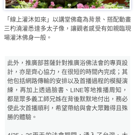
「線上灌沐如來」以講堂佛龕為背景、搭配動畫
三杓澆灌悉達多太子像，讓觀者感受有如親臨現
場灌沐佛身一般。
此外，推廣部菩薩針對推廣浴佛法會的專頁設
計，亦是齊心協力，在很短的時間內完成；其
他包括網路傳輸的安排以及首播過程的模擬演
練，再加上透過臉書、LINE等地推播周知，
都是眾多義工師兄姊在背後默默地付出，務必
使此次首播順利，希望帶給與會大眾難得且殊
勝的體驗。