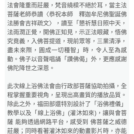
法會隆重而莊嚴，梵音繞樑不絕於耳，當主法
菩薩老師恭讀〈恭祝本師 釋迦牟尼佛聖誕佛
法勝會吉祥疏文〉，讀至「懇祈慧日照中天，
法雨潤正覺，開佛正知見，示正法眼藏，悟佛
究竟義，入佛菩提道，現前眾等，三業清淨，
盡未來際，圓成一切種智」時，令人至為感
動。佛子以音聲唱誦「讚佛偈」外，更應感謝
佛陀降世之深恩。
此次線上浴佛法會由行政部菩薩協助拍攝，全
程掌握重要視角，呈現出高畫質的播放品質。
除此之外，福田部還特別設計了「浴佛禮儀」
教學以及「線上浴佛」(灌沐如來)，讓與會菩
薩 能夠透過網路平台，感受到 佛菩薩之威德
莊嚴；同時看著灌沐如來的動畫影片時，亦能