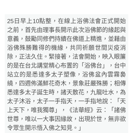
25日早上10點整，在線上浴佛法會正式開始
之前，首先由理事長開示此次浴佛節的緣起與
意義，鼓勵同修們持續在佛道上精進，並藉由
浴佛殊勝難得的機緣，共同祈願世間災疫消
除，正法久住。緊接著，法會開始，映入眼簾
的是在台北講堂精心布置的「浴佛台」，台中
站立的是悉達多太子塑像，浴佛盆內雲霧裊
繞，四週佈滿鮮花奇木，景象莊嚴殊勝；相傳
悉達多太子誕生時，諸天散花，九龍吐水，為
太子沐浴，太子一手指天，一手指地說：「天
上天下，唯我獨尊」，《法華經》云：「諸佛
世尊，唯以一大事因緣故，出現於世，無非欲
令眾生開示悟入佛之知見。」