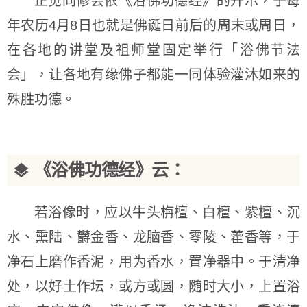
正觉同修会依《浴佛功德经》的开示，于每
年农历4月8日也就是佛诞日前后的周末或周日，
在各地的讲堂及祖师堂固定举行「浴佛节法
会」，让各地有缘佛子都能一同体验灌沐如来的
殊胜功德。
《浴佛功德经》云：
若浴像时，应以牛头栴檀、白檀、紫檀、沉
水、熏陆、欝金香、龙脑香、零陵、藿香等，于
净石上磨作香泥，用为香水，置净器中。于清净
处，以好土作坛，或方或圆，随时大小，上置浴