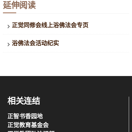
延伸阅读
正觉同修会线上浴佛法会专页
keyboard_arrow_right
浴佛法会活动纪实
keyboard_arrow_right
相关连结
正智书香园地
正觉教育基金会