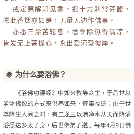
戒定慧解知见香，遍十方刹常芬馥，
愿此香烟亦如是，无量无边作佛事。
亦愿三涂苦轮息，悉令除热得清凉，
皆发无上菩提心，永出爱河登彼岸。
为什么要浴佛？
《浴佛功德经》中如来教导众生，于后世以
灌沐佛像的方式来供养如来，修集福德；由于世
尊降生人间之时，有二龙王以清净水从天而降灌
浴悉达多太子身，后世佛弟子遂于每年4月8日佛