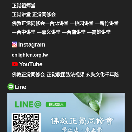
正觉祖师堂
正觉讲堂-正觉同修会
佛教正觉同修会—台北讲堂
—桃园讲堂
—新竹讲堂
—台中讲堂
—嘉义讲堂
—台南讲堂
—高雄讲堂
Instagram
enlighten.org.tw
YouTube
佛教正觉同修会
正觉教团弘法视频
玄奘文化千年路
Line