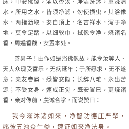
床，中安佛像，灌以香汤、净洁洗沐，重浇清
水。所用之水，皆须净滤，勿使损虫。其浴像
水，两指沥取，安自顶上，名吉祥水，泻于净
地，莫令足踏。以细软巾，拭像令净，烧诸名
香，周遍香馥，安置本处。
善男子！由作如是浴佛像故，能令汝等人、
天大众现受富乐，无病延年；于所愿求，无不遂
意；亲友眷属，悉皆安隐；长辞八难，永出苦
源；不受女身，速成正觉。既安置已，更烧诸
香，亲对像前，虔诚合掌，而说赞曰：
我今灌沐诸如来，净智功德庄严聚，
愿彼五浊众生类，速证如来净法身。