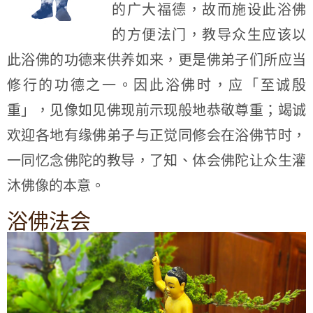
的广大福德，故而施设此浴佛
的方便法门，教导众生应该以
此浴佛的功德来供养如来，更是佛弟子们所应当
修行的功德之一。因此浴佛时，应「至诚殷
重」，见像如见佛现前示现般地恭敬尊重；竭诚
欢迎各地有缘佛弟子与正觉同修会在浴佛节时，
一同忆念佛陀的教导，了知、体会佛陀让众生灌
沐佛像的本意。
浴佛法会