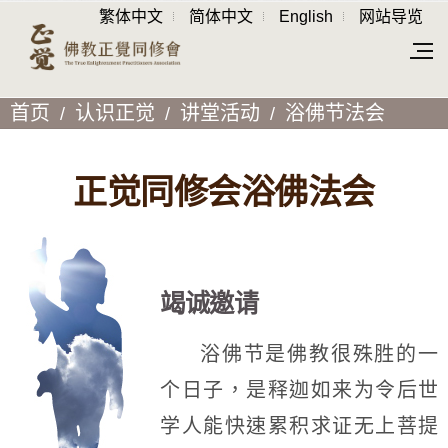
繁体中文
简体中文
English
网站导览
首页
认识正觉
讲堂活动
浴佛节法会
正觉同修会浴佛法会
竭诚邀请
浴佛节是佛教很殊胜的一
个日子，是释迦如来为令后世
学人能快速累积求证无上菩提