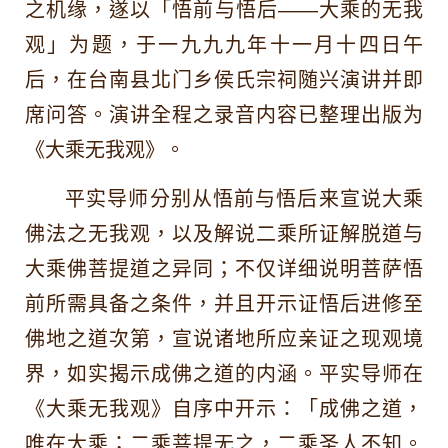
之机缘，遂以「悟前与悟后——大乘的无我
经
观」为题，于一九九九年十一月十四日午
密
后，在台南县北门乡侯氏宗祠随兴演讲并即
讲
席问答。演讲全程之录音内容已整理出版为
经
《大乘无我观》。
师
人
平实导师分别从悟前与悟后来宣说大乘
否
佛法之无我观，以及解说二乘所证解脱道与
佛
大乘佛菩提道之异同；不仅详细说明菩萨悟
末
前所需具备之条件，并且开示证悟后进修至
般
佛地之道次第，宣说诸地所应亲证之现观境
二
界，如实揭示成佛之道的内涵。平实导师在
悲
《大乘无我观》自序中开示：「成佛之道，
远
唯在大乘；二乘菩提无之，二乘圣人不知。