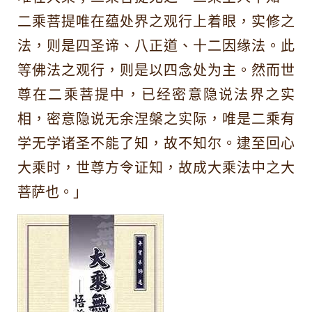
世
二乘菩提唯在蕴处界之观行上着眼，实修之
之
法，则是四圣谛、八正道、十二因缘法。此
等佛法之观行，则是以四念处为主。然而世
尊在二乘菩提中，已经密意隐说法界之实
相，密意隐说无余涅槃之实际，唯是二乘有
学无学诸圣不能了知，故不知尔。逮至回心
大乘时，世尊方令证知，故成大乘法中之大
菩萨也。」