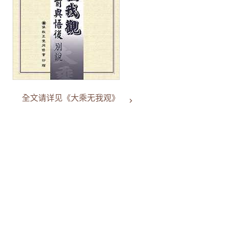
全文请详见《大乘无我观》
keyboard_arrow_right