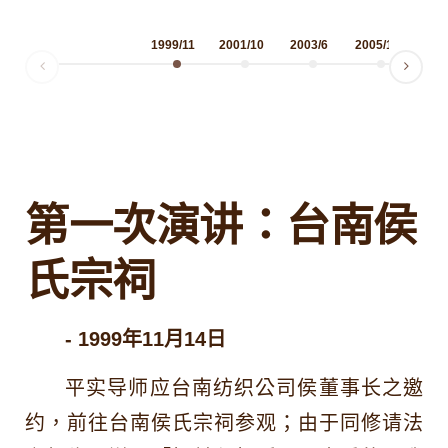
1999/11
2001/10
2003/6
2005/10
200
第一次演讲：台南侯
氏宗祠
- 1999年11月14日
平实导师应台南纺织公司侯董事长之邀
约，前往台南侯氏宗祠参观；由于同修请法
邀