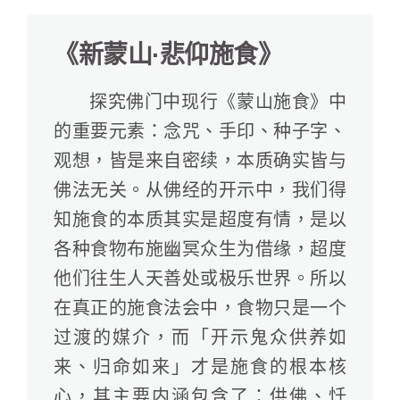
《新蒙山·悲仰施食》
探究佛门中现行《蒙山施食》中
的重要元素：念咒、手印、种子字、
观想，皆是来自密续，本质确实皆与
佛法无关。从佛经的开示中，我们得
知施食的本质其实是超度有情，是以
各种食物布施幽冥众生为借缘，超度
他们往生人天善处或极乐世界。所以
在真正的施食法会中，食物只是一个
过渡的媒介，而「开示鬼众供养如
来、归命如来」才是施食的根本核
心，其主要内涵包含了：供佛、忏