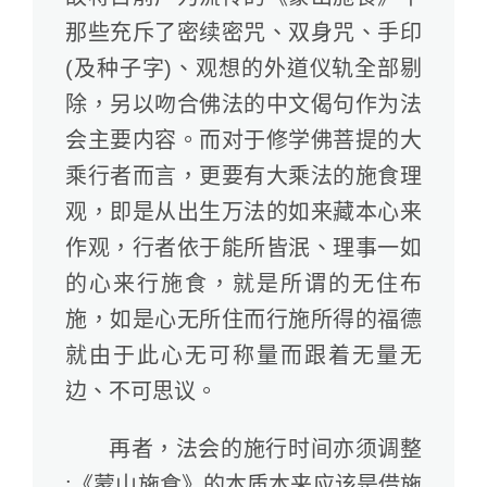
那些充斥了密续密咒、双身咒、手印
(及种子字)、观想的外道仪轨全部剔
除，另以吻合佛法的中文偈句作为法
会主要内容。而对于修学佛菩提的大
乘行者而言，更要有大乘法的施食理
观，即是从出生万法的如来藏本心来
作观，行者依于能所皆泯、理事一如
的心来行施食，就是所谓的无住布
施，如是心无所住而行施所得的福德
就由于此心无可称量而跟着无量无
边、不可思议。
再者，法会的施行时间亦须调整
:《蒙山施食》的本质本来应该是借施