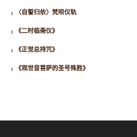
〈自誓归依〉梵呗仪轨
keyboard_arrow_right
《二时临斋仪》
keyboard_arrow_right
《正觉总持咒》
keyboard_arrow_right
《观世音菩萨的圣号殊胜》
keyboard_arrow_right