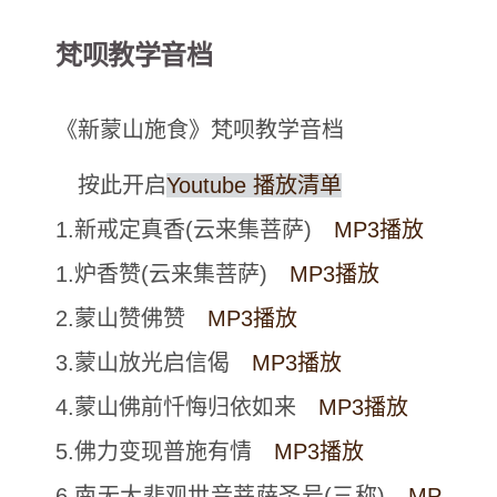
梵呗教学音档
《新蒙山施食》梵呗教学音档
按此开启
Youtube 播放清单
1.新戒定真香(云来集菩萨)
MP3播放
1.炉香赞(云来集菩萨)
MP3播放
2.蒙山赞佛赞
MP3播放
3.蒙山放光启信偈
MP3播放
4.蒙山佛前忏悔归依如来
MP3播放
5.佛力变现普施有情
MP3播放
6.南无大悲观世音菩萨圣号(三称)
MP