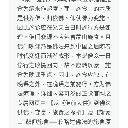
食为缘来作超度，而「施食」的本质
是供养佛、归依佛、仰仗佛力变施，
因此施食应在光天白日时施行方是如
理，佛门晚课不应包含蒙山施食。且
佛门晚课乃是佛法来到中国之后随着
时代变迁而渐渐成形，本是僧众一日
修行之收摄回向，故不应转以蒙山施
食为晚课重点。因此，施食应独立在
晚课之外、在晚课之前施行，方为佛
法道理。详细内容可参阅正觉官网之
专属网页中:【从《佛前大供》到佛法
供佛、变食、施食之探析】及【新蒙
山·悲仰施食──兼略述佛法的施食原