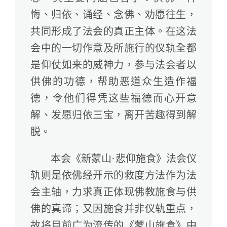
悔、归依、诵经、念佛、劝愿往生，
共同形成了法会的真正主体。在这法
会中的一切作意及所施行的仪轨全都
是仰仗如来的威神力，参与法会者以
供佛的功德，帮助恶道众生造作福
德，令他们得凭这些福德而心开意
解、发愿归依三宝，离开苦趣得到解
脱。
本会《新蒙山·悲仰施食》法会仪
轨则是依佛经开示的救度方法作为法
会主轴，力求真正体现佛教施食与供
佛的真谛；又因施食并非仪轨重点，
故将目前广为流传的《蒙山施食》中