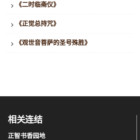
《二时临斋仪》
keyboard_arrow_right
《正觉总持咒》
keyboard_arrow_right
《观世音菩萨的圣号殊胜》
keyboard_arrow_right
相关连结
正智书香园地