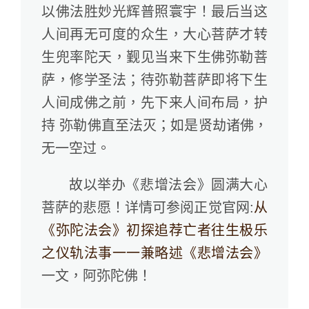
以佛法胜妙光辉普照寰宇！最后当这
人间再无可度的众生，大心菩萨才转
生兜率陀天，觐见当来下生佛弥勒菩
萨，修学圣法；待弥勒菩萨即将下生
人间成佛之前，先下来人间布局，护
持 弥勒佛直至法灭；如是贤劫诸佛，
无一空过。
故以举办《悲增法会》圆满大心
菩萨的悲愿！详情可参阅正觉官网:
从
《弥陀法会》初探追荐亡者往生极乐
之仪轨法事一一兼略述《悲增法会》
一文，阿弥陀佛！