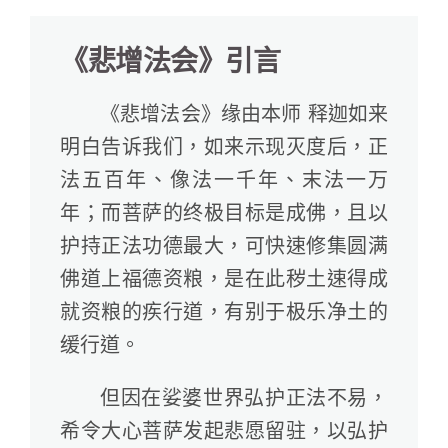
《悲增法会》引言
《悲增法会》缘由本师 释迦如来
明白告诉我们，如来示现灭度后，正
法五百年、像法一千年、末法一万
年；而菩萨的终极目标是成佛，且以
护持正法功德最大，可快速修集圆满
佛道上福德资粮，是在此秽土速得成
就资粮的疾行道，有别于极乐净土的
缓行道。
但因在娑婆世界弘护正法不易，
希令大心菩萨发起悲愿留驻，以弘护