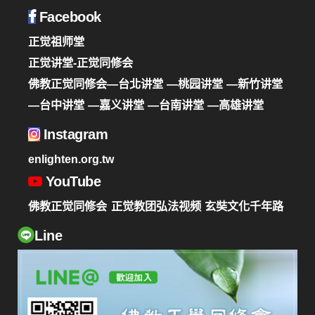
Facebook
正觉祖师堂
正觉讲堂-正觉同修会
佛教正觉同修会—台北讲堂
—桃园讲堂
—新竹讲堂
—台中讲堂
—嘉义讲堂
—台南讲堂
—高雄讲堂
Instagram
enlighten.org.tw
YouTube
佛教正觉同修会
正觉教团弘法视频
玄奘文化千年路
Line