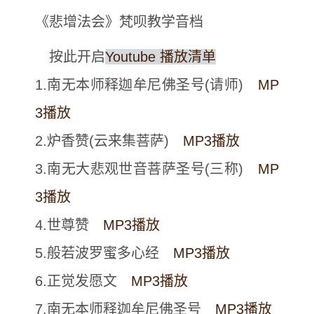
《悲增法会》梵呗教学音档
按此开启
Youtube 播放清单
1.南无本师释迦牟尼佛圣号(请师)
MP
3播放
2.炉香赞(云来集菩萨)
MP3播放
3.南无大悲观世音菩萨圣号(三称)
MP
3播放
4.世尊赞
MP3播放
5.般若波罗蜜多心经
MP3播放
6.正觉发愿文
MP3播放
7.南无本师释迦牟尼佛圣号
MP3播放