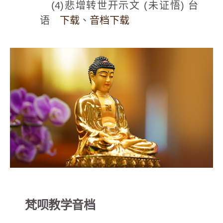
(4)悲增转世开示文 (未证悟) 台
语
下载
、
音档下载
梵呗教学音档