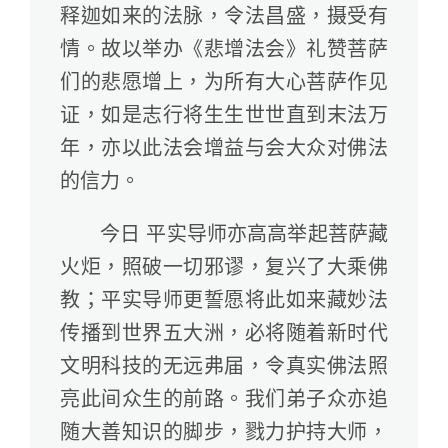
释迦如来的法脉，令法昌盛，摄受有
情。故以举办《悲增法会》礼赞菩萨
们的悲愿增上，为所有大心菩萨作见
证，如是志行将生生世世直到末法万
年，亦以此法会增益与会大众对佛法
的信力。
今日 平实导师亦高高举起菩萨藏
火炬，照破一切邪谬，复兴了大乘佛
教；平实导师更誓愿将此如来藏妙法
传播到世界五大洲，必将随着新时代
文明科技的无远弗届，令真实佛法照
亮此间众生的前路。我们弟子众亦追
随大善知识的脚步，戮力护持大师，