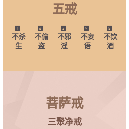
五戒
looks_one
looks_two
looks_3
looks_4
looks_5
不杀
不偷
不邪
不妄
不饮
生
盗
淫
语
酒
菩萨戒
三聚净戒