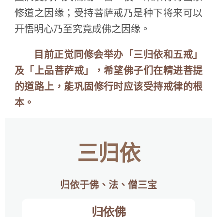
修道之因缘；受持菩萨戒乃是种下将来可以
开悟明心乃至究竟成佛之因缘。
目前正觉同修会举办「三归依和五戒」
及「上品菩萨戒」，希望佛子们在精进菩提
的道路上，能巩固修行时应该受持戒律的根
本。
三归依
归依于佛、法、僧三宝
归依佛