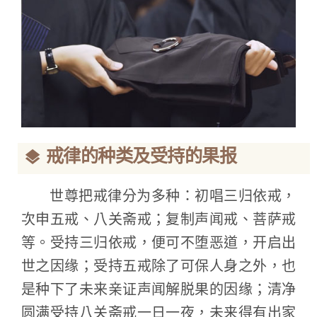
戒律的种类及受持的果报
世尊把戒律分为多种：初唱三归依戒，
次申五戒、八关斋戒；复制声闻戒、菩萨戒
等。受持三归依戒，便可不堕恶道，开启出
世之因缘；受持五戒除了可保人身之外，也
是种下了未来亲证声闻解脱果的因缘；清净
圆满受持八关斋戒一日一夜，未来得有出家