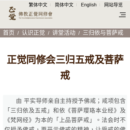
繁体中文
简体中文
English
网站导览
首页
认识正觉
讲堂活动
三归依与菩萨戒
正觉同修会三归五戒及菩萨
戒
由 平实导师亲自主持授予佛戒；戒项包含
「三归依及五戒」和依《菩萨璎珞本业经》及
《梵网经》为本的「上品菩萨戒」。法会时不
仅授予佛戒，更开示佛戒的精神，让受戒的佛