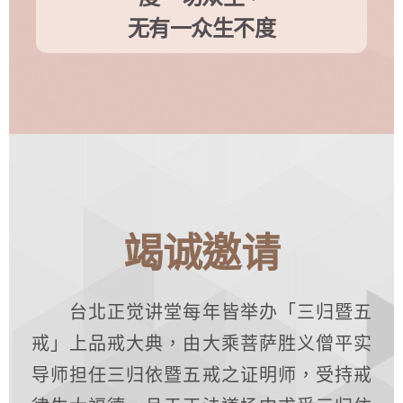
无有一众生不度
竭诚邀请
台北正觉讲堂
每年皆举办「三归暨五
戒」上品戒大典，由大乘菩萨胜义僧平实
导师担任三归依暨五戒之证明师，受持戒