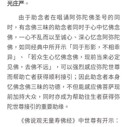
光庄严
。
由于助念者在唱诵阿弥陀佛圣号的同
时，有念佛三昧的助念者同时于心中忆佛念
佛，一心不乱而以至诚心、深心忆念阿弥陀
佛，如同经典中所开示「同于形影，不相乖
异」、「若众生心忆佛念佛，现前当来必定
见佛，去佛不远」，可以强烈感应弥陀世尊
而帮助亡者获得顺利接引；因此助念者本身
忆佛念佛三昧的功德，不但能感应佛菩萨现
前加持大众，同时亦成为帮助往生者获得弥
陀世尊接引的重要助缘。
《佛说观无量寿佛经》中世尊有开示：