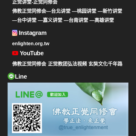
正觉讲堂-正觉同修会
佛教正觉同修会—台北讲堂
—桃园讲堂
—新竹讲堂
—台中讲堂
—嘉义讲堂
—台南讲堂
—高雄讲堂
Instagram
enlighten.org.tw
YouTube
佛教正觉同修会
正觉教团弘法视频
玄奘文化千年路
Line