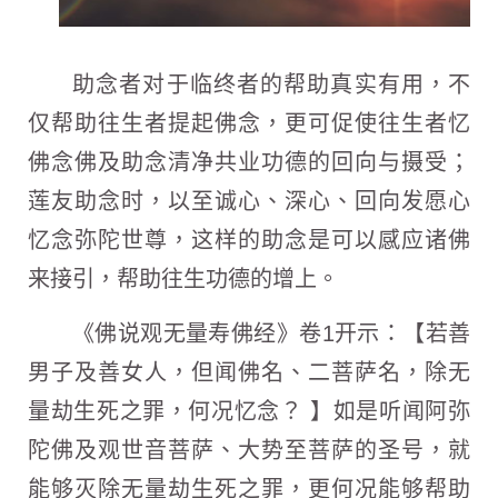
助念者对于临终者的帮助真实有用，不
仅帮助往生者提起佛念，更可促使往生者忆
佛念佛及助念清净共业功德的回向与摄受；
莲友助念时，以至诚心、深心、回向发愿心
忆念弥陀世尊，这样的助念是可以感应诸佛
来接引，帮助往生功德的增上。
《佛说观无量寿佛经》卷1开示：【若善
男子及善女人，但闻佛名、二菩萨名，除无
量劫生死之罪，何况忆念？ 】如是听闻阿弥
陀佛及观世音菩萨、大势至菩萨的圣号，就
能够灭除无量劫生死之罪，更何况能够帮助