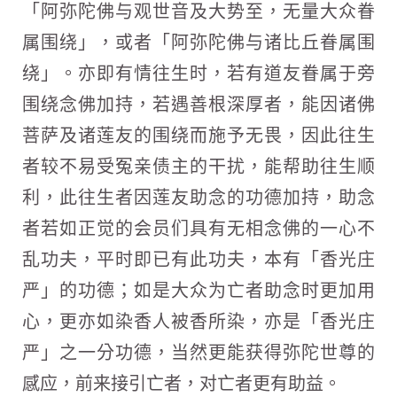
「阿弥陀佛与观世音及大势至，无量大众眷
属围绕」，或者「阿弥陀佛与诸比丘眷属围
绕」。亦即有情往生时，若有道友眷属于旁
围绕念佛加持，若遇善根深厚者，能因诸佛
菩萨及诸莲友的围绕而施予无畏，因此往生
者较不易受冤亲债主的干扰，能帮助往生顺
利，此往生者因莲友助念的功德加持，助念
者若如正觉的会员们具有无相念佛的一心不
乱功夫，平时即已有此功夫，本有「香光庄
严」的功德；如是大众为亡者助念时更加用
心，更亦如染香人被香所染，亦是「香光庄
严」之一分功德，当然更能获得弥陀世尊的
感应，前来接引亡者，对亡者更有助益。