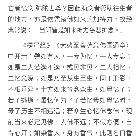
亡者忆念 弥陀世尊？因此助念者帮助往生者
的地方，亦是依凭诸佛如来的加持力，故经
典常说：「当知皆是如来神力慈悲护念。」
《楞严经》〈大势至菩萨念佛圆通章〉
中开示：譬如有人，一专为忆，一人专忘；
如是二人若逢不逢，或见非见。二人相忆，
二忆念深；如是乃至从生至生，同于形影，
不相乖异。十方如来怜念众生，如母忆子；
若子逃逝，虽忆何为？子若忆母如母忆时，
母子历生不相违远；若众生心忆佛念佛，现
前当来必定见佛，去佛不远；不假方便，自
得心开；如染香人，身有香气，此则名曰
香