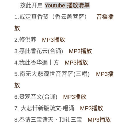
按此开启
Youtube 播放清单
1.戒定真香赞（香云盖菩萨）
音档播
放
2.修供养
MP3播放
3.愿此香花云(合诵)
MP3播放
4.我此香华遍十方
MP3播放
5.南无大悲观世音菩萨(三唱)
MP3播
放
6.赞观音文(合诵)
MP3播放
7. 大悲忏新版疏文-唱诵
MP3播放
8.奉请三宝诸天、顶礼三宝
MP3播放