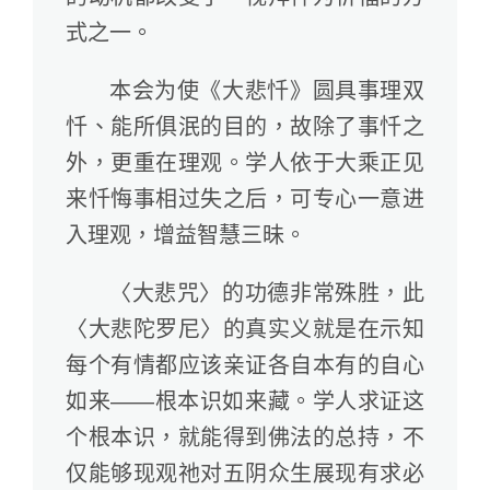
式之一。
本会为使《大悲忏》圆具事理双
忏、能所俱泯的目的，故除了事忏之
外，更重在理观。学人依于大乘正见
来忏悔事相过失之后，可专心一意进
入理观，增益智慧三昧。
〈大悲咒〉的功德非常殊胜，此
〈大悲陀罗尼〉的真实义就是在示知
每个有情都应该亲证各自本有的自心
如来——根本识如来藏。学人求证这
个根本识，就能得到佛法的总持，不
仅能够现观祂对五阴众生展现有求必