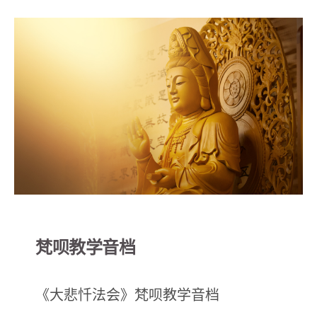
梵呗教学音档
《大悲忏法会》梵呗教学音档