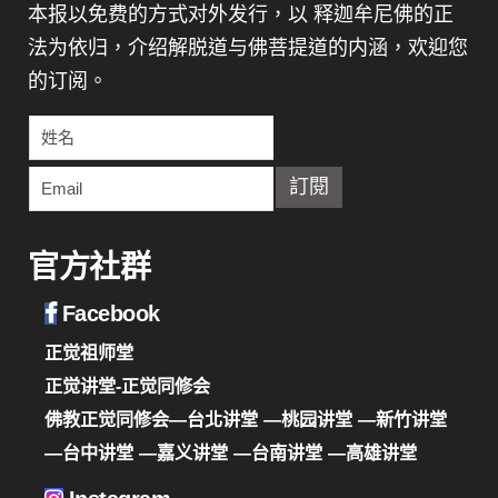
本报以免费的方式对外发行，以 释迦牟尼佛的正
法为依归，介绍解脱道与佛菩提道的内涵，欢迎您
的订阅。
官方社群
Facebook
正觉祖师堂
正觉讲堂-正觉同修会
佛教正觉同修会—台北讲堂
—桃园讲堂
—新竹讲堂
—台中讲堂
—嘉义讲堂
—台南讲堂
—高雄讲堂