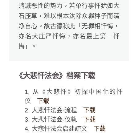
消减恶性的势力，若单行事忏犹如大
石压草，难以根本汰除众罪种子而清
净自心。故古德称此「无罪相忏悔，
亦名大庄严忏悔，亦名最上第一忏
悔」。
《大悲忏法会》档案下载
1. 从《大悲忏》初探中国化的忏
仪
下载
2. 大悲忏法会-流程
下载
3. 大悲忏法会-仪轨
下载
4. 大悲忏法会启建疏文
下载