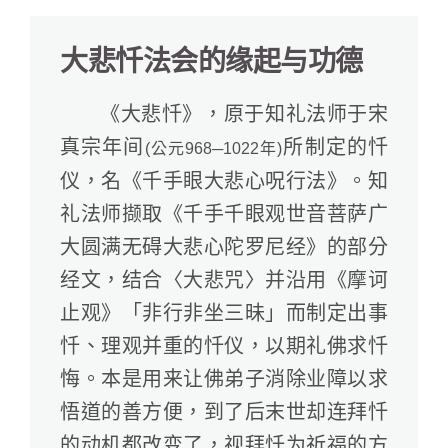
大悲忏法会的缘起与功德
《大悲忏》，原于知礼法师于宋
真宗年间
所制定的忏
(公元968─1022年)
仪，名《千手眼大悲心呪行法》。知
礼法师撷取《千手千眼观世音菩萨广
大圆满无碍大悲心陀罗尼经》的部分
经文，结合〈大悲咒〉并沿用《摩诃
止观》「非行非坐三昧」而制定出事
忏、理观并重的忏仪，以期礼佛求忏
悔。本是用来让佛弟子消除业障以求
悟道的善方便，到了后末世却连拜忏
的动机都改变了，视拜忏为祈福的方