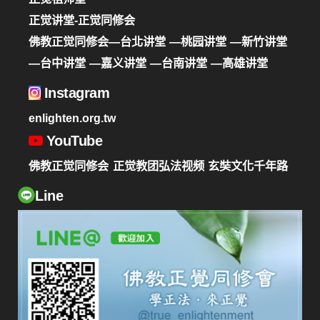
正觉讲堂-正觉同修会
佛教正觉同修会—台北讲堂
—桃园讲堂
—新竹讲堂
—台中讲堂
—嘉义讲堂
—台南讲堂
—高雄讲堂
Instagram
enlighten.org.tw
YouTube
佛教正觉同修会
正觉教团弘法视频
玄奘文化千年路
Line