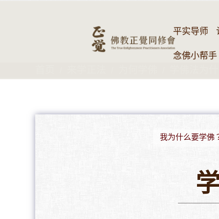
平实导师
念佛小帮手 
首页
来学正法
为何学佛
学佛法为什
我为什么要学佛