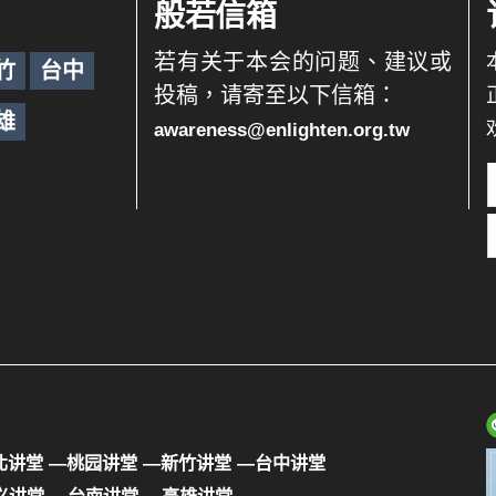
般若信箱
若有关于本会的问题、建议或
竹
台中
投稿，请寄至以下信箱：
雄
awareness@enlighten.org.tw
北讲堂
—桃园讲堂
—新竹讲堂
—台中讲堂
义讲堂
—台南讲堂
—高雄讲堂