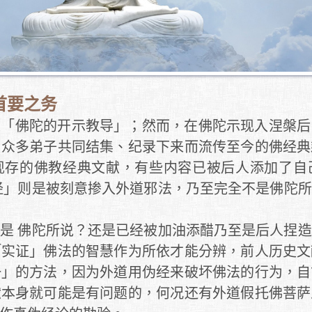
首要之务
是「佛陀的开示教导」；然而，在佛陀示现入涅槃后
由众多弟子共同结集、纪录下来而流传至今的佛经典
现存的佛教经典文献，有些内容已被后人添加了自
经」则是被刻意掺入外道邪法，乃至完全不是佛陀
是 佛陀所说？还是已经被加油添醋乃至是后人捏
「实证」佛法的智慧作为所依才能分辨，前人历史文
一」的方法，因为外道用伪经来破坏佛法的行为，自
献本身就可能是有问题的，何况还有外道假托佛菩萨