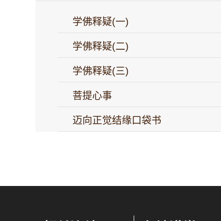
学佛释疑(一)
学佛释疑(二)
学佛释疑(三)
菩提心事
迈向正觉结缘口袋书