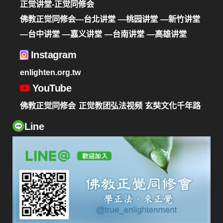
正觉讲堂-正觉同修会
佛教正觉同修会—台北讲堂
—桃园讲堂
—新竹讲堂
—台中讲堂
—嘉义讲堂
—台南讲堂
—高雄讲堂
Instagram
enlighten.org.tw
YouTube
佛教正觉同修会
正觉教团弘法视频
玄奘文化千年路
Line