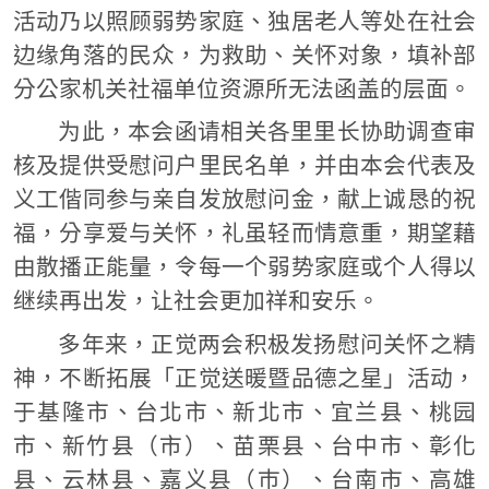
活动乃以照顾弱势家庭、独居老人等处在社会
边缘角落的民众，为救助、关怀对象，填补部
分公家机关社福单位资源所无法函盖的层面。
为此，本会函请相关各里里长协助调查审
核及提供受慰问户里民名单，并由本会代表及
义工偕同参与亲自发放慰问金，献上诚恳的祝
福，分享爱与关怀，礼虽轻而情意重，期望藉
由散播正能量，令每一个弱势家庭或个人得以
继续再出发，让社会更加祥和安乐。
多年来，正觉两会积极发扬慰问关怀之精
神，不断拓展「正觉送暖暨品德之星」活动，
于基隆市、台北市、新北市、宜兰县、桃园
市、新竹县（市）、苗栗县、台中市、彰化
县、云林县、嘉义县（巿）、台南市、高雄