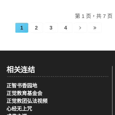
第 1 页，共 7 页
1
2
3
4
相关连结
正智书香园地
正觉教育基金会
正觉教团弘法视频
心经无上咒