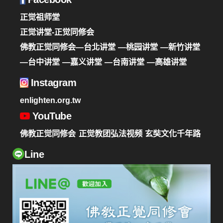
正觉祖师堂
正觉讲堂-正觉同修会
佛教正觉同修会—台北讲堂
—桃园讲堂
—新竹讲堂
—台中讲堂
—嘉义讲堂
—台南讲堂
—高雄讲堂
Instagram
enlighten.org.tw
YouTube
佛教正觉同修会
正觉教团弘法视频
玄奘文化千年路
Line