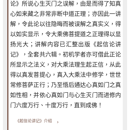
论》所说心生灭门之误解，由是而得了知真
心如来藏之非常非断中道正理；亦因此一讲
解，令此论以往隐晦而被误解之真实义，得
以如实显示，令大乘佛菩提道之正理得以显
扬光大；讲解内容已汇整出版《起信论讲
记》，全套共六辑。初机学者亦可借此正论
所显示之法义，对大乘法理生起正信，从此
得以真发菩提心，真入大乘法中修学，世世
常修菩萨正行；乃至悟后通达心真如门之真
如性相，并依心真如门与心生灭门而进修内
门六度万行、十度万行，直到成佛！
《起信论讲记》介绍
keyboard_arrow_right