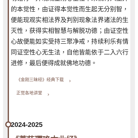
的本觉性，由证得本觉性而生起无分别智，
便能现观实相法界及判别现象法界诸法的生
灭性，获得实相智慧与解脱功德；由证空性
心故便能如实受持三聚净戒，持续利乐有情
同证空性心无生法，自他皆能依于二入六行
进修，最后便得成就佛地功德。
《金刚三昧经》经典下载
keyboard_arrow_right
正觉各地讲堂
keyboard_arrow_right
2024-2025