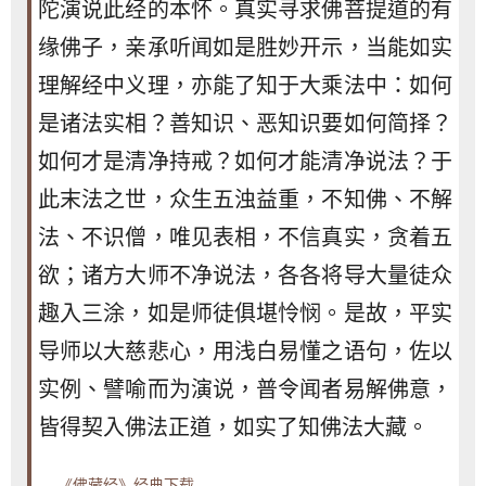
陀演说此经的本怀。真实寻求佛菩提道的有
缘佛子，亲承听闻如是胜妙开示，当能如实
理解经中义理，亦能了知于大乘法中：如何
是诸法实相？善知识、恶知识要如何简择？
如何才是清净持戒？如何才能清净说法？于
此末法之世，众生五浊益重，不知佛、不解
法、不识僧，唯见表相，不信真实，贪着五
欲；诸方大师不净说法，各各将导大量徒众
趣入三涂，如是师徒俱堪怜悯。是故，平实
导师以大慈悲心，用浅白易懂之语句，佐以
实例、譬喻而为演说，普令闻者易解佛意，
皆得契入佛法正道，如实了知佛法大藏。
《佛藏经》经典下载