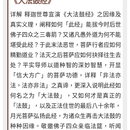
《大法鼓经》
详解 释迦世尊宣演《大法鼓经》之因缘及
真实义理，阐释如何「此经」能拔今时后世
佛子四众之三毒箭？又诸凡愚外道为何不能
堪受此经？于此末法恶世，菩萨行者应如何
精勤道业？法灭之后菩萨应如何抉择往生去
处？平实导师以道种智的深妙智慧，开显
「信大方广」的菩萨功德，详释「非法亦
法，法亦非法」之真谛，更深入说明此经如
何名之为「大法鼓」，又如何才是真正的
「法鼓」，以及正法住世的最后八十余年，
月光菩萨弘扬此经，为诸众生再击大法鼓的
种种因缘。敬邀佛子四众亲临法筵，听闻