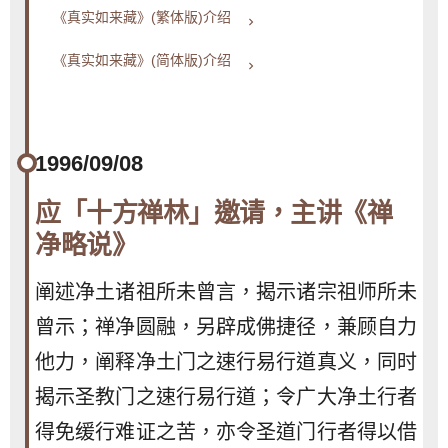
《真实如来藏》(繁体版)介绍
keyboard_arrow_right
《真实如来藏》(简体版)介绍
keyboard_arrow_right
1996/09/08
应「十方禅林」邀请，主讲《禅
净略说》
阐述净土诸祖所未曾言，揭示诸宗祖师所未
曾示；禅净圆融，另辟成佛捷径，兼顾自力
他力，阐释净土门之速行易行道真义，同时
揭示圣教门之速行易行道；令广大净土行者
得免缓行难证之苦，亦令圣道门行者得以借