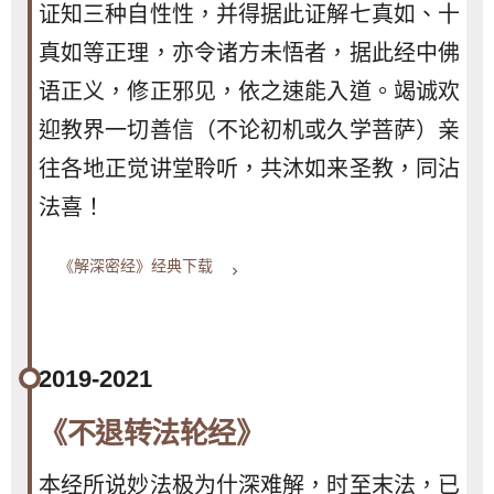
证知三种自性性，并得据此证解七真如、十
真如等正理，亦令诸方未悟者，据此经中佛
语正义，修正邪见，依之速能入道。竭诚欢
迎教界一切善信（不论初机或久学菩萨）亲
往各地正觉讲堂聆听，共沐如来圣教，同沾
法喜！
《解深密经》经典下载
keyboard_arrow_right
2019-2021
《不退转法轮经》
本经所说妙法极为什深难解，时至末法，已