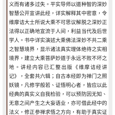
义而有诸多过失。平实导师以道种智的深妙
智慧公开宣讲此经，详实解释其中密意，令
维摩诘大士所说大乘不可思议解脱之深妙正
法得以正确地宣流于人间，利益当代及后世
学人。书中详实演述大乘佛法深妙不共二乘
之智慧境界，显示诸法真实理体绝待之实相
境界，建立大乘菩萨妙道于永远不败不坏之
地。讲经内容已汇整出版《维摩诘经讲
记》，全套共六辑；自古本经即为禅门之照
妖镜，凡修学般若、证悟明心者，皆应以此
经典的真实义自我检验，可以预防因无知、
无意之间产生之大妄语业，亦可借此经中的
法义，修正参禅求悟之方向，有助于真实证