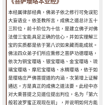
《菩萨璎珞本业经》
本经属律部经典，佛弟子依之修行可免误犯
大妄语业。依圣教所言，成佛之道总计五十
三阶位，前十阶位为十信，是建立佛子对佛
法僧三宝能具足正确的信心，并如实理解三
宝的实质都是依于第八识如来藏而能成就。
佛法四众弟子们所应熏修之菩萨功德璎珞，
依次为铜宝璎珞、银宝璎珞、金宝璎珞、琉
璃宝璎珞、摩尼宝璎珞、水精璎珞，依于如
是璎珞庄严佛菩提道的内涵，次第增上证解
通达，方是真正的成佛之道法要。此经中亦
对大乘菩提之见道位提出判位，名为「第六
般若波罗蜜正观现在前」，并说明如何方能