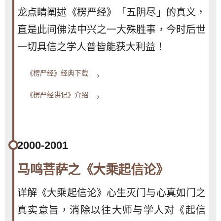
龙点睛阐述《楞严经》「五阴尽」的真义，
直是此间佛法中兴之一大殊胜事，今时后世
一切具信之学人普皆能获大利益！
《楞严经》经典下载
keyboard_arrow_right
《楞严经讲记》介绍
keyboard_arrow_right
2000-2001
马鸣菩萨之《大乘起信论》
详解《大乘起信论》心生灭门与心真如门之
真实意旨，消除以往大师与学人对《起信