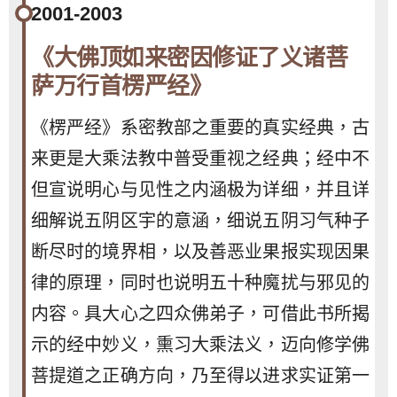
2001-2003
《大佛顶如来密因修证了义诸菩
萨万行首楞严经》
《楞严经》系密教部之重要的真实经典，古
来更是大乘法教中普受重视之经典；经中不
但宣说明心与见性之内涵极为详细，并且详
细解说五阴区宇的意涵，细说五阴习气种子
断尽时的境界相，以及善恶业果报实现因果
律的原理，同时也说明五十种魔扰与邪见的
内容。具大心之四众佛弟子，可借此书所揭
示的经中妙义，熏习大乘法义，迈向修学佛
菩提道之正确方向，乃至得以进求实证第一