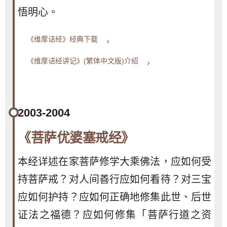
悟明心。
《维摩诘经》经典下载
keyboard_arrow_right
《维摩诘经讲记》(繁体中文版)介绍
keyboard_arrow_right
2003-2004
《菩萨优婆塞戒经》
本经详述在家菩萨修学大乘佛法，应如何受
持菩萨戒？对人间善行应如何看待？对三宝
应如何护持？应如何正确地修集此世、后世
证法之福德？应如何修集「菩萨行道之资