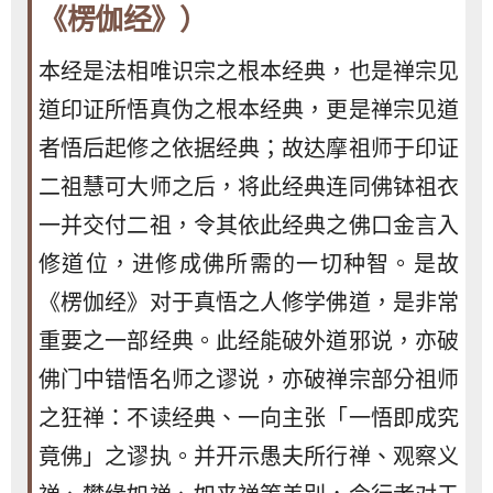
《楞伽经》）
本经是法相唯识宗之根本经典，也是禅宗见
道印证所悟真伪之根本经典，更是禅宗见道
者悟后起修之依据经典；故达摩祖师于印证
二祖慧可大师之后，将此经典连同佛钵祖衣
一并交付二祖，令其依此经典之佛口金言入
修道位，进修成佛所需的一切种智。是故
《楞伽经》对于真悟之人修学佛道，是非常
重要之一部经典。此经能破外道邪说，亦破
佛门中错悟名师之谬说，亦破禅宗部分祖师
之狂禅：不读经典、一向主张「一悟即成究
竟佛」之谬执。并开示愚夫所行禅、观察义