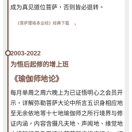
成为真见道位菩萨，否则皆必退转。
《菩萨璎珞本业经》经典下载
keyboard_arrow_right
2003-2022
为悟后起修的增上班
《瑜伽师地论》
每月单周之周六晚上为已证悟明心之会员开
示，详解弥勒菩萨大论中所言五识身相应地
至无余依地等十七地瑜伽师之所行境界与修
证内涵，内容含摄凡夫地、声闻地、缘觉地