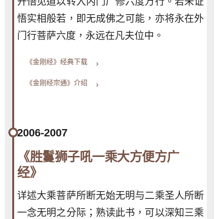
开悟见道以转入内门广修六度万行。若未证
悟实相般若，即无成佛之可能，亦将永在外
门行菩萨六度，永远在凡夫位中。
《金刚经》经典下载
keyboard_arrow_right
《金刚经宗通》介绍
keyboard_arrow_right
2006-2007
《胜鬘狮子吼一乘大方便方广
经》
详述大乘菩萨所断无始无明与二乘圣人所断
一念无明之分际；熟读此书，可以深知三乘