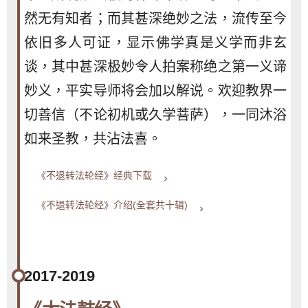
然无有知者；而其甚深绝妙之法，流传至今
依旧多人可证，显示佛学真是义学而非玄
谈，其中甚深极妙令人拍案称绝之第一义谛
妙义，平实导师将会加以解说。欢迎教界一
切善信（不论初机或久学菩萨），一同沐浴
如来圣教，共沾法喜。
《不退转法轮经》经典下载
keyboard_arrow_right
《不退转法轮经》介绍(全套共十辑)
keyboard_arrow_right
2017-2019