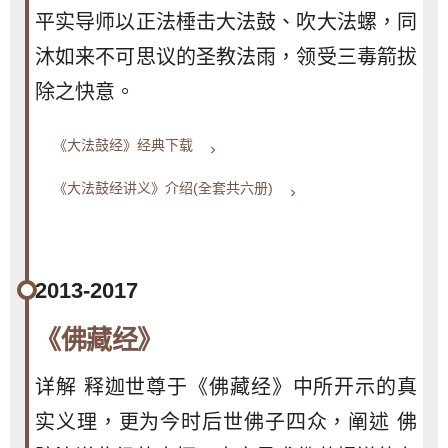
平实导师以正法棰击大法鼓、吹大法螺，同
沐如来不可思议的圣教法雨，领受三毒箭拔
除之快意。
《大法鼓经》经典下载
keyboard_arrow_right
《大法鼓经讲义》介绍(全套共六册)
keyboard_arrow_right
2013-2017
《佛藏经》
详解 释迦世尊于《佛藏经》中所开示的真
实义理，更为今时后世佛子四众，阐述 佛