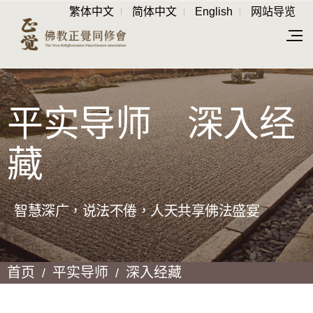
繁体中文
简体中文
English
网站导览
平实导师 深入经
藏
智慧深广，说法不倦，人天共享佛法盛宴
首页
平实导师
深入经藏