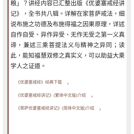
粮」？讲经内容已汇整出版《优婆塞戒经讲
记》，全书共八辑。详解在家菩萨戒法，细
说布施之功德及布施得福之因果原理，详述
自作自受、异作异受、无作无受之第一义真
谛，兼述三乘菩提法义与精神之异同；读
此，能知福慧双修之真实义，可以助益大乘
学人之证道。
《优婆塞戒经》经典下载
keyboard_arrow_right
《优婆塞戒经讲记》(繁体中文版)介绍
keyboard_arrow_right
《菩萨优婆塞戒经讲记》(简体中文版)介绍
keyboard_arrow_right