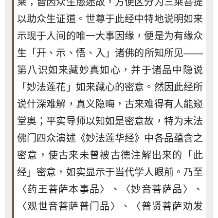
乘；皆因众生愚迷故，方便区分为三乘菩提
以助众生证道。世尊于此经中特地说明如来
示现于人间的唯一大事因缘，便是为有缘众
生「开、示、悟、入」诸佛的所知所见——
第八识如来藏妙真如心，并于诸品中隐说
「妙法莲花」如来藏心的密意。然因此经所
说什深难解，真义隐晦，古来难得有人能窥
堂奥；平实导师以知如是密意故，特为末法
佛门四众演述《妙法莲华经》中各品蕴含之
密意，使古来未曾被古德注解出来的「此
经」密意，如实显示于当代学人眼前。乃至
〈药王菩萨本事品〉、〈妙音菩萨品〉、
〈观世音菩萨普门品〉、〈普贤菩萨劝发