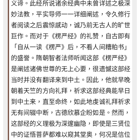
义谛。此经所说诸余经典中未曾详述之极深
妙法教，平实导师一一详细阐述，令久修行
者阅读之后震惊感动，诚乃前无古人的旷世
巨作。而对于《楞严经》的礼赞，自古即有
「自从一读《楞严》后，不看人间糟粕书」
的盛誉。隋朝智者法师听闻这部《楞严经》
是阐述诸佛世尊的无上心要，很遗憾这部经
当时并没有翻译来到中土。因此，他就早晚
朝着天竺的方向礼拜，祈求这部经典能早日
到中土来，直至命终，如此地虔诚礼拜祈求
无有间辍中断，古德欣慕企盼如是。然而，
这部经的义理极为深邃幽隐，即使是三贤位
中的证悟菩萨都难以窥其堂奥，何况是信位