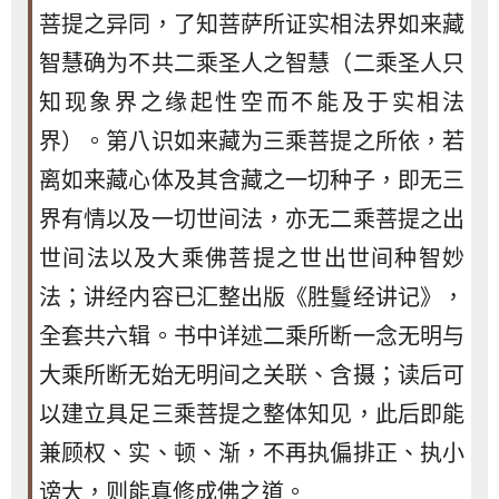
菩提之异同，了知菩萨所证实相法界如来藏
智慧确为不共二乘圣人之智慧（二乘圣人只
知现象界之缘起性空而不能及于实相法
界）。第八识如来藏为三乘菩提之所依，若
离如来藏心体及其含藏之一切种子，即无三
界有情以及一切世间法，亦无二乘菩提之出
世间法以及大乘佛菩提之世出世间种智妙
法；讲经内容已汇整出版《胜鬘经讲记》，
全套共六辑。书中详述二乘所断一念无明与
大乘所断无始无明间之关联、含摄；读后可
以建立具足三乘菩提之整体知见，此后即能
兼顾权、实、顿、渐，不再执偏排正、执小
谤大，则能真修成佛之道。