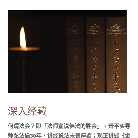
深入经藏
何谓法会？即「法师宣说佛法的胜会」。萧平实导
师弘法逾30年，讲经说法未曾停歇；现正讲述《金