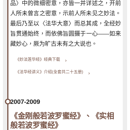
品〉中的微细密意，亦皆一并详述之，开前
人所未曾言之密意，示前人所未见之妙法。
最后乃至以〈法华大意〉而总其成，全经妙
旨贯通始终，而依佛旨圆摄于一心——如来
藏妙心，厥为旷古未有之大说也。
《妙法莲华经》经典下载
keyboard_arrow_right
《法华经讲义》介绍(全套共二十五册)
keyboard_arrow_right
2007-2009
《金刚般若波罗蜜经》、《实相
般若波罗蜜经》