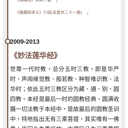
keyboard_arrow_right
《佛藏经讲义》介绍(全套共二十一册)
keyboard_arrow_right
2009-2013
《妙法莲华经》
世尊一代时教，总分五时三教，即是华严
时、声闻缘觉教、般若教、种智唯识教、法
华时；依此五时三教区分为藏、通、别、圆
四教。本经是最后一时的圆教经典，圆满收
摄一切法教于本经中，是故最后的圆教圣训
中，特地指出无有三乘菩提，其实唯有一佛