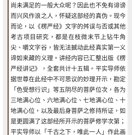
尚未满足的一般大众呢？因此也不免有诽谤
而兴风作浪之人，怀疑这部经的真伪。现今
而论，以《楞严经》文字的舛误与否或其他
考古项目研究，都是在枝微末节上钻牛角
尖、嚼文字谷，皆无法撼动此经真实第一义
谛如来藏的义理。讲经内容已汇整出版《楞
严经讲记》，全套共计十五辑。平实导师依
据世尊在此经中不可思议的妙理开示，勘定
「色受想行识」等五阴尽的菩萨位次，各为
三地满心位、六地满心位、七地满心位、十
地满心位，以及最后身菩萨之修持所证，如
是更圆满了这部经所开示的菩萨修学次第；
平实导师以「千古之下，唯此一人」作此画