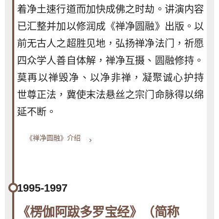
着净土速行道而加快成佛之时劫。讲演内容
已汇整并加以修润成《禅净圆融》出版。以
前无古人之超胜见地，弘扬禅净法门，祈愿
四众学人善自体解，禅净互摄、圆融修持。
莫再以禅毁净、以净非禅，凝聚诚心护持
世尊正法，冀使末法悬丝之宗门命脉得以绵
延不断。
《禅净圆融》介绍
keyboard_arrow_right
1995-1997
《楞伽阿跋多罗宝经》（简称