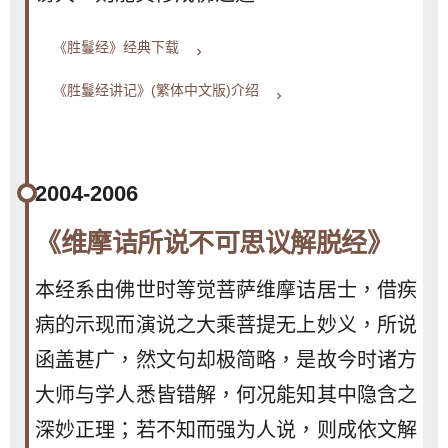
《胜鬘经》经典下载
keyboard_arrow_right
《胜鬘经讲记》(繁体中文版)介绍
keyboard_arrow_right
2004-2006
《维摩诘所说不可思议解脱经》
本经系由佛世时等觉菩萨维摩诘居士，借疾
病的示现而演说之大乘菩提无上妙义，所说
函盖甚广，然文句却极简略，是故今时诸方
大师与学人悉皆错解，何况能知其中隐含之
深妙正理；若不知而强为人说，则成依文解