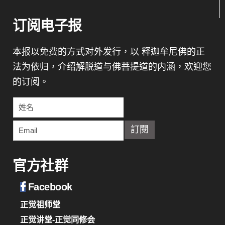
订阅电子报
本报以免费的方式对外发行，以 释迦牟尼佛的正
法为依归，介绍解脱道与佛菩提道的内涵，欢迎您
的订阅。
官方社群
Facebook
正觉祖师堂
正觉讲堂-正觉同修会