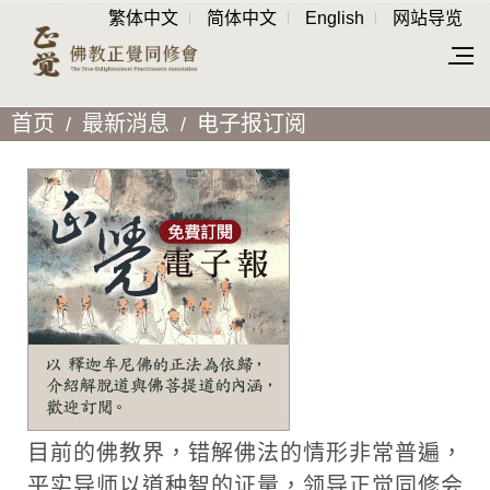
繁体中文
简体中文
English
网站导览
首页
最新消息
电子报订阅
目前的佛教界，错解佛法的情形非常普遍，
平实导师以道种智的证量，领导正觉同修会