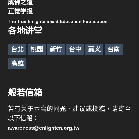
成佛之道
正觉e报 2016.01月 No.037
正觉e报 2015.03月 No.027
正觉e报 2014.04月 No.016
正觉e报 2013.5月 No.006
正觉学报
正觉e报 2015.02月 No.026
正觉e报 2014.03月 No.015
The True Enlightenment Education Foundation
正觉e报 2013.4月 No.005
各地讲堂
正觉e报 2015.01月 No.025
正觉e报 2014.02月 No.014
正觉e报 2013.3月 No.004
台北
桃园
新竹
台中
嘉义
台南
正觉e报 2013.2月 No.003
高雄
正觉e报 2013.1月 No.002
般若信箱
若有关于本会的问题、建议或投稿，请寄至
以下信箱：
awareness@enlighten.org.tw