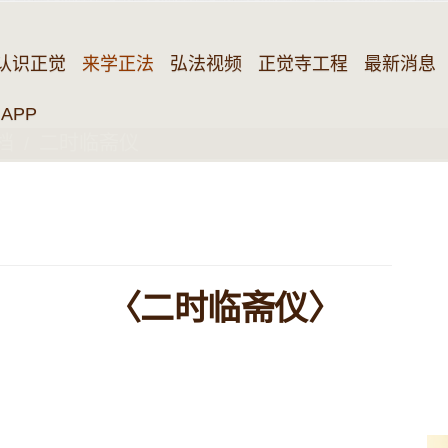
认识正觉
来学正法
弘法视频
正觉寺工程
最新消息
APP
档
二时临斋仪
〈二时临斋仪〉