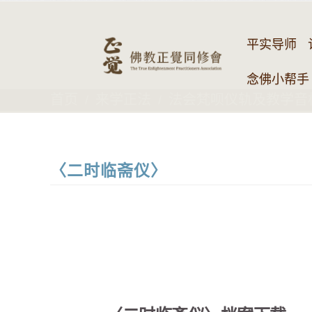
平实导师
念佛小帮手 
首页
来学正法
法会梵呗仪轨及教学音
〈二时临斋仪〉