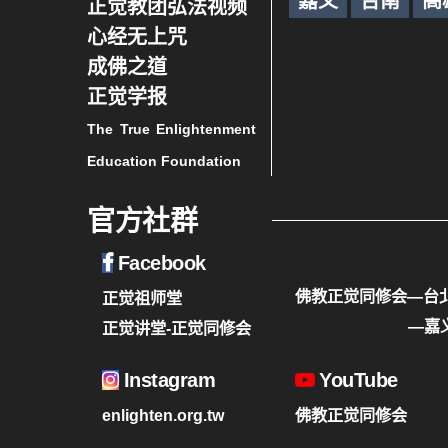
嘉义
台南
高
正觉教团弘法视频
心经无上咒
成佛之道
正觉学报
The True Enlightenment
Education Foundation
官方社群
Facebook
佛教正觉同修会—台
正觉祖师堂
—嘉
正觉讲堂-正觉同修会
Instagram
YouTube
enlighten.org.tw
佛教正觉同修会