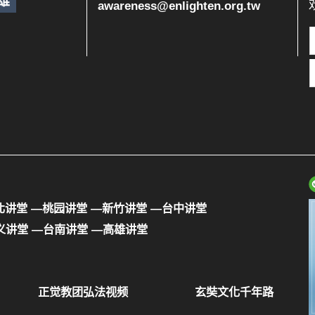
雄
awareness@enlighten.org.tw
北讲堂
—桃园讲堂
—新竹讲堂
—台中讲堂
义讲堂
—台南讲堂
—高雄讲堂
正觉教团弘法视频
玄奘文化千年路