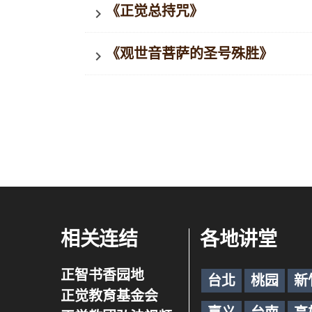
《正觉总持咒》
keyboard_arrow_right
《观世音菩萨的圣号殊胜》
keyboard_arrow_right
相关连结
各地讲堂
正智书香园地
台北
桃园
新
正觉教育基金会