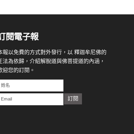
訂閱電子報
本報以免費的方式對外發行，以 釋迦牟尼佛的
正法為依歸，介紹解脫道與佛菩提道的內涵，
歡迎您的訂閱。