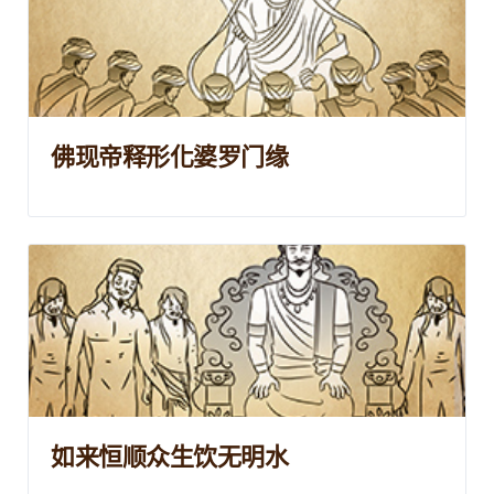
佛现帝释形化婆罗门缘
如来恒顺众生饮无明水