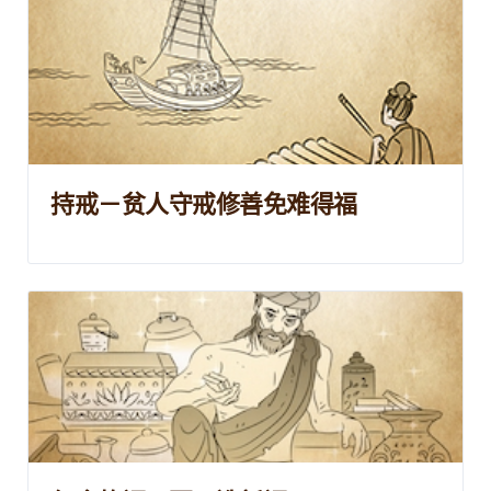
持戒－贫人守戒修善免难得福