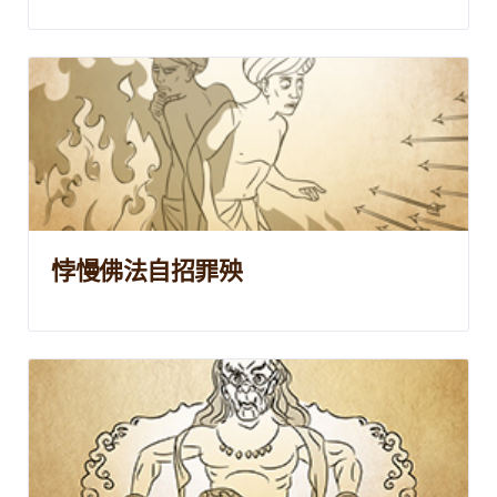
悖慢佛法自招罪殃