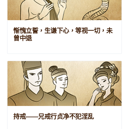
惭愧立誓，生谦下心，等视一切，未
曾中退
持戒——兄戒行贞净不犯淫乱