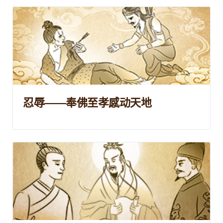
忍辱——奉佛至孝感动天地