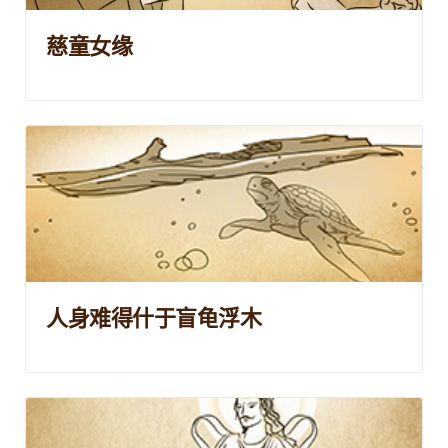
慈童女缘
人身难得什于盲龟浮木