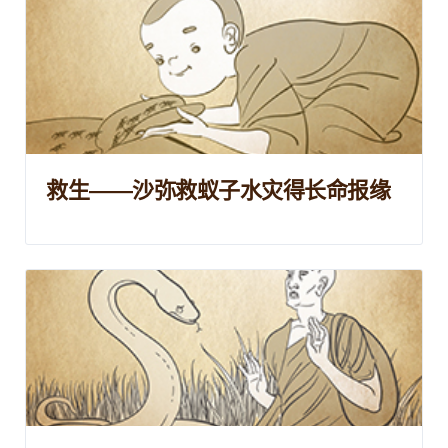
救生——沙弥救蚁子水灾得长命报缘