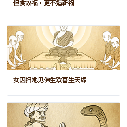
但食故福，更不造新福
女因扫地见佛生欢喜生天缘