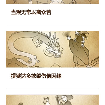
当观无常以离众苦
提婆达多欲毁伤佛因缘