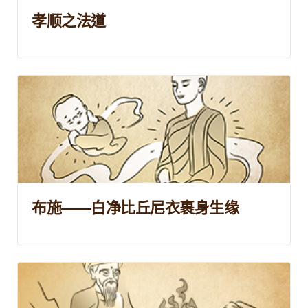
孝顺之法道
布施——白净比丘尼衣裹身生缘