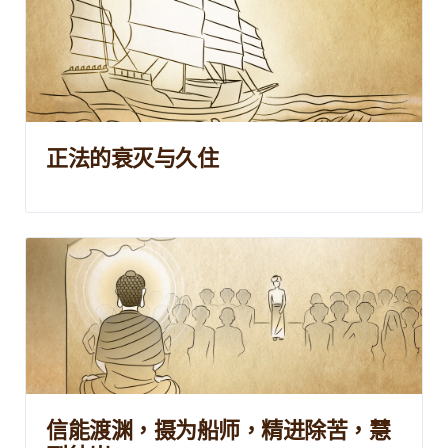
正法的衰灭与久住
信能渡渊，摄为船师，精进除苦，慧