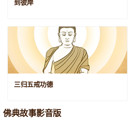
到彼岸
三归五戒功德
佛典故事影音版