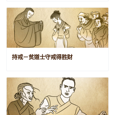
持戒－贫道士守戒得胜财