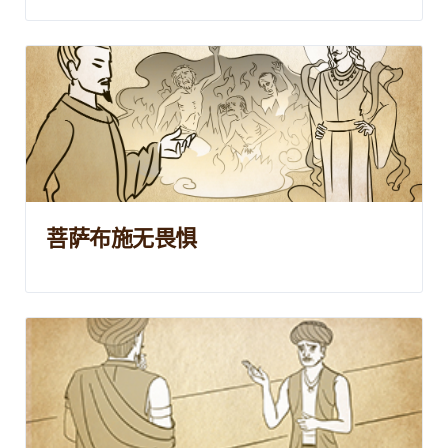
菩萨布施无畏惧