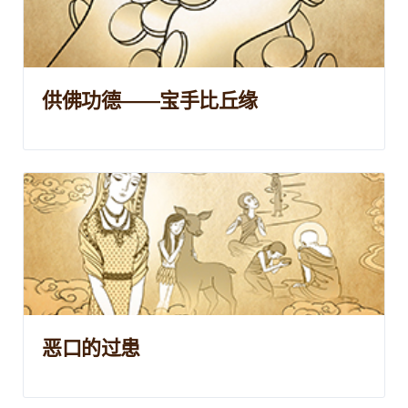
供佛功德——宝手比丘缘
恶口的过患