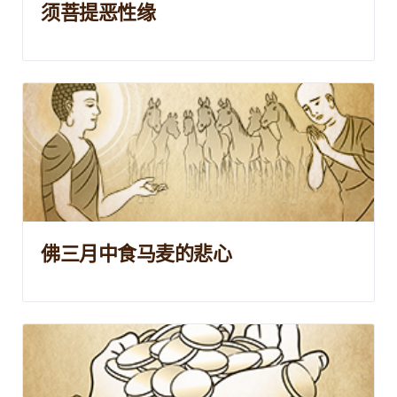
须菩提恶性缘
佛三月中食马麦的悲心