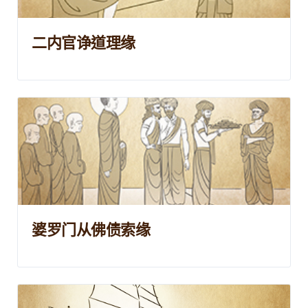
二内官诤道理缘
婆罗门从佛债索缘