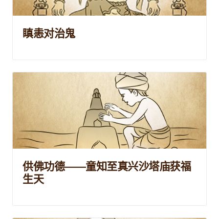
瞋恚对治鬼
供佛功德——童知至真兴沙塔庙获福
生天